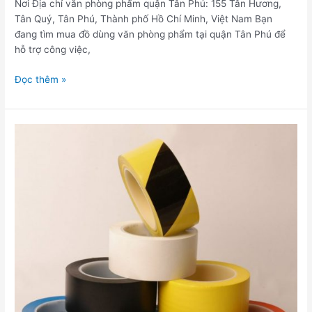
Nơi Địa chỉ văn phòng phẩm quận Tân Phú: 155 Tân Hương,
Tân Quý, Tân Phú, Thành phố Hồ Chí Minh, Việt Nam Bạn
đang tìm mua đồ dùng văn phòng phẩm tại quận Tân Phú để
hỗ trợ công việc,
Đọc thêm »
Văn
phòng
phẩm
quận
10