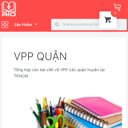
Nhảy
Phân
Ca
tới
trang
0
nội
bài
Search
Search
dung
đăng
Sản Phẩm
VPP QUẬN
Tổng hợp các bài viết về VPP các quận huyện tại
TPHCM
Văn
phòng
phẩm
huyện
Củ