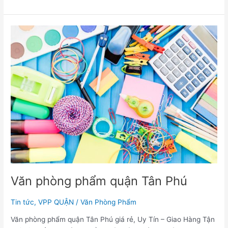
Văn
phòng
phẩm
quận
Tân
Phú
Văn phòng phẩm quận Tân Phú
Tin tức
,
VPP QUẬN
/
Văn Phòng Phẩm
Văn phòng phẩm quận Tân Phú giá rẻ, Uy Tín – Giao Hàng Tận