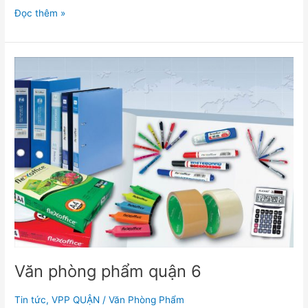
Đọc thêm »
Văn
phòng
phẩm
quận
6
Văn phòng phẩm quận 6
Tin tức
,
VPP QUẬN
/
Văn Phòng Phẩm