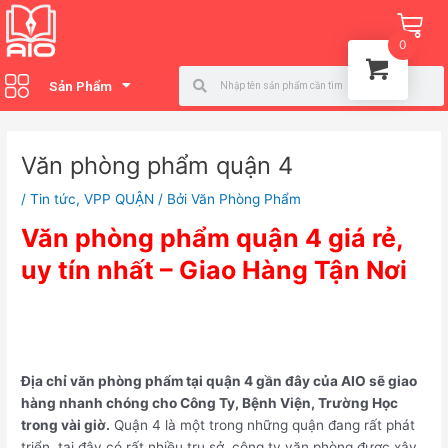
Nhảy
Điều
Ca
tới
hướng
0
nội
bài
Search
Search
dung
viết
Sản Phẩm
Văn phòng phẩm quận 4
/
Tin tức
,
VPP QUẬN
/ Bởi
Văn Phòng Phẩm
Văn phòng phẩm quận 4 giá rẻ,
uy tín nhất – Giao Hàng Tận Nơi
Địa chỉ văn phòng phẩm Quận 4
: 262 Tôn Đản, Phường 8,
Quận 4, Thành phố Hồ Chí Minh, Việt Nam
Địa chỉ văn phòng phẩm tại quận 4 gần đây của AIO sẽ giao
hàng nhanh chóng cho Công Ty, Bệnh Viện, Trường Học
trong vài giờ.
Quận 4 là một trong những quận đang rất phát
triển, tại đây có rất nhiều trụ sở, công ty văn phòng được xây