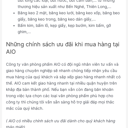
bút lông các loại, bút nước, bút cắm bàn,… từ những
thương hiệu sản xuất như Bến Nghé, Thiên Long,…
Băng keo 2 mặt, băng keo lưới, băng keo xốp, băng beo
giấy, băng keo trong, băng keo dán giấy,…
Bấm kim, bấm lỗ, kẹp giấy, kẹp bướm, kim bấm, gỡ
ghim,…
Những chính sách ưu đãi khi mua hàng tại
AIO
Công ty văn phòng phẩm AIO có đội ngũ nhân viên tư vấn và
giao hàng chuyên nghiệp sẽ nhanh chóng tiếp nhận yêu cầu
mua hàng của quý khách và sắp xếp giao hàng nhanh nhất có
thể. AIO cam kết giao hàng nhanh tại nhiều quận huyện trên
khắp địa bàn thành phố. Nếu bạn vẫn còn đang băn khoăn
trong việc lựa chọn các loại văn phòng phẩm phù hợp cho
công ty thì chúng tôi vẫn sẵn sàng hỗ trợ giải đáp mọi thắc
mắc của quý khách.
( AIO có nhiều chính sách ưu đãi dành cho quý khách hàng
thân thiết)