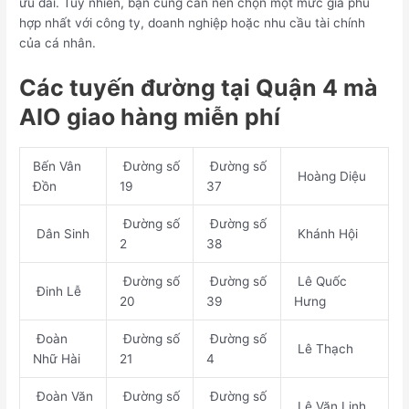
ưu đãi. Tuy nhiên, bạn cũng cần nên chọn một mức giá phù
hợp nhất với công ty, doanh nghiệp hoặc nhu cầu tài chính
của cá nhân.
Các tuyến đường tại Quận 4 mà
AIO giao hàng miễn phí
Bến Vân
Đường số
Đường số
Hoàng Diệu
Đồn
19
37
Đường số
Đường số
Dân Sinh
Khánh Hội
2
38
Đường số
Đường số
Lê Quốc
Đinh Lễ
20
39
Hưng
Đoàn
Đường số
Đường số
Lê Thạch
Nhữ Hài
21
4
Đoàn Văn
Đường số
Đường số
Lê Văn Linh