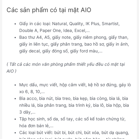
Các sản phẩm có tại mặt AIO
Giấy in các loại: Natural, Quality, IK Plus, Smartist,
Double A, Paper One, Idea, Excel,…
Bao thư A4, A5, giấy note, giấy niêm phong, giấy than,
giấy in liên tục, giấy phân trang, bao hồ sơ, giấy in ảnh,
giấy decal, giấy đóng sổ, giấy ford màu,…
( Tất cả các món văn phòng phẩm thiết yếu đều có mặt tại
AIO )
Mực dấu, mực viết, hộp cắm viết, kệ hồ sơ đứng, gáy lò
xo 6, 8, 10,…
Bìa acco, bìa nút, bìa treo, bìa kẹp, bìa còng, bìa lá, bìa
nhiều lá, bìa phân trang, bìa trình ký, bìa lỗ, bìa hộp, bìa
3 dây,…
Tập học sinh, sổ da, sổ tay, các sổ kế toán chứng từ,
hóa đơn bán lẻ,…
Các loại bút viết: bút bi, bút chì, bút xóa, bút dạ quang,