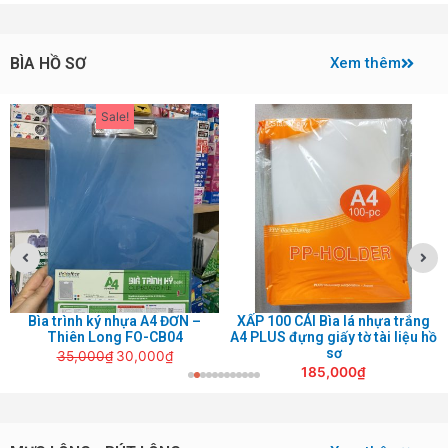
BÌA HỒ SƠ
Xem thêm
Giá
Giá
Sale!
gốc
hiện
là:
tại
35,000₫.
là:
30,000₫.
Bìa trình ký nhựa A4 ĐƠN –
XẤP 100 CÁI Bìa lá nhựa trắng
Thiên Long FO-CB04
A4 PLUS đựng giấy tờ tài liệu hồ
sơ
35,000
₫
30,000
₫
185,000
₫