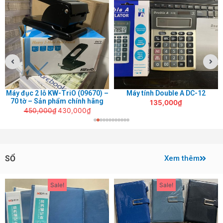
gốc
hiện
là:
tại
450,000₫.
là:
430,000₫.
Máy đục 2 lỗ KW-TriO (09670) –
Máy tính Double A DC-12
70 tờ – Sản phẩm chính hãng
135,000
₫
450,000
₫
430,000
₫
SỔ
Xem thêm
Giá
Giá
Giá
Giá
Sale!
Sale!
gốc
hiện
gốc
hiện
là:
tại
là:
tại
110,000₫.
là:
95,000₫.
là: