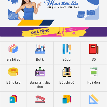
Bìa hồ sơ
Bút kí
Bút bi
Sổ
Băng keo
Bảng tên, dây
Bút chì gỗ
Hoá đơn
đeo