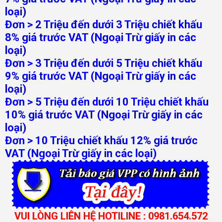
loại)
Đơn > 2 Triệu đến dưới 3 Triệu chiết khấu
8% giá trước VAT (Ngoại Trừ giấy in các
loại)
Đơn > 3 Triệu đến dưới 5 Triệu chiết khấu
9% giá trước VAT (Ngoại Trừ giấy in các
loại)
Đơn > 5 Triệu đến dưới 10 Triệu chiết khấu
10% giá trước VAT (Ngoại Trừ giấy in các
loại)
Đơn > 10 Triệu chiết khấu 12% giá trước
VAT (Ngoại Trừ giấy in các loại)
VUI LÒNG LIÊN HỆ HOTILINE : 0981.654.572