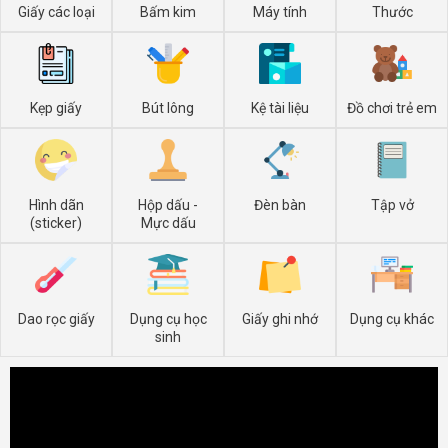
Giấy các loại
Bấm kim
Máy tính
Thước
Kẹp giấy
Bút lông
Kệ tài liệu
Đồ chơi trẻ em
Hình dãn
Hộp dấu -
Đèn bàn
Tập vở
(sticker)
Mực dấu
Dao rọc giấy
Dụng cụ học
Giấy ghi nhớ
Dụng cụ khác
sinh