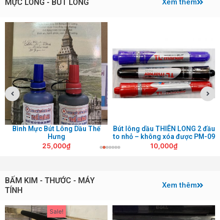
MỰC LÔNG - BÚT LÔNG
Xem thêm
Bình Mực Bút Lông Dầu Thế
Bút lông dầu THIÊN LONG 2 đầu
Hưng
to nhỏ – không xóa được PM-09
25,000
₫
10,000
₫
BẤM KIM - THƯỚC - MÁY
Xem thêm
TÍNH
Giá
Giá
Sale!