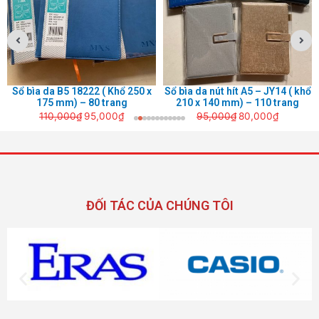
₫.
95,000₫.
80,000₫
Sổ bìa da B5 18222 ( Khổ 250 x
Sổ bìa da nút hít A5 – JY14 ( khổ
175 mm) – 80 trang
210 x 140 mm) – 110 trang
110,000
₫
95,000
₫
95,000
₫
80,000
₫
ĐỐI TÁC CỦA CHÚNG TÔI