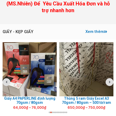
(MS.Nhiên) Để Yêu Cầu Xuất Hóa Đơn và hỗ
trợ nhanh hơn
GIẤY - KẸP GIẤY
Xem thêm
Giấy A4 PAPERLINE định lượng
Thùng 5 ram Giấy Excel A3
70gsm / 80gsm
70gsm / 80gsm – 500 tờ/ram
64,000
₫
–
76,000
₫
650,000
₫
–
750,000
₫