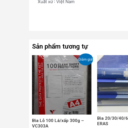
Xuất xứ : Việt Nam
Sản phẩm tương tự
Giá
Giá
Giảm giá!
gốc
hiện
là:
tại
39,000₫.
là:
37,000₫.
Bìa 20/30/40/
Bìa Lỗ 100 Lá/xấp 300g –
ERAS
VC303A