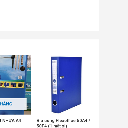
Sản
phẩm
này
có
nhiều
biến
thể.
 HÀNG
Các
tùy
chọn
N NHỰA A4
Bìa còng Flexoffice 50A4 /
50F4 (1 mặt xi)
có