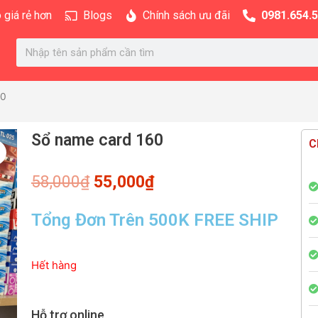
 giá rẻ hơn
Blogs
Chính sách ưu đãi
0981.654.
Search
60
Sổ name card 160
C
Giá
Giá
58,000
₫
55,000
₫
gốc
hiện
là:
tại
Tổng Đơn Trên 500K FREE SHIP
58,000₫.
là:
55,000₫.
Hết hàng
Hỗ trợ online