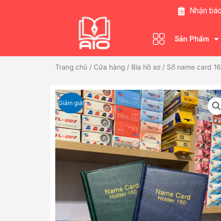
Nhảy
Nhận báo
tới
nội
Sản Phẩm
dung
Trang chủ
/
Cửa hàng
/
Bìa hồ sơ
/ Sổ name card 1
Giảm giá!