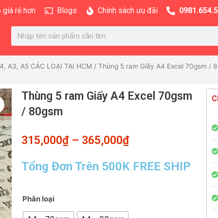
 giá rẻ hơn
Blogs
Chính sách ưu đãi
0981.654.
Search
, A3, A5 CÁC LOẠI TẠI HCM
/ Thùng 5 ram Giấy A4 Excel 70gsm / 
Thùng 5 ram Giấy A4 Excel 70gsm
C
/ 80gsm
315,000
₫
–
365,000
₫
Tổng Đơn Trên 500K FREE SHIP
Thùng
Phân loại
5