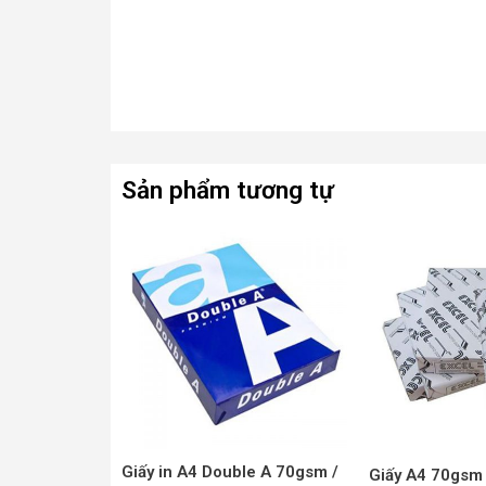
Sản phẩm tương tự
Sản
phẩm
này
có
nhiều
biến
thể.
Các
tùy
chọn
Giấy in A4 Double A 70gsm /
Giấy A4 70gsm