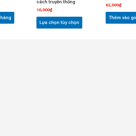
cách truyền thống
có
62,000
₫
thể
10,000
₫
được
 hàng
Thêm vào gi
Lựa chọn tùy chọn
chọn
trên
trang
sản
phẩm