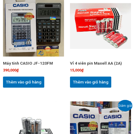
Máy tính CASIO JF-120FM
Vỉ 4 viên pin Maxell AA (2A)
390,000
₫
15,000
₫
Thêm vào giỏ hàng
Thêm vào giỏ hàng
Giá
Giá
Giảm giá!
gốc
hiện
là:
tại
275,000₫.
là:
260,000₫.