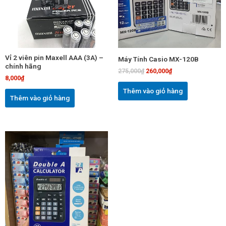
Vỉ 2 viên pin Maxell AAA (3A) –
Máy Tính Casio MX-120B
chính hãng
275,000
₫
260,000
₫
8,000
₫
Thêm vào giỏ hàng
Thêm vào giỏ hàng