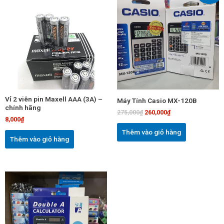
là:
tại
275,000₫.
là:
260,000₫.
Vỉ 2 viên pin Maxell AAA (3A) –
Máy Tính Casio MX-120B
chính hãng
275,000
₫
260,000
₫
8,000
₫
Thêm vào giỏ hàng
Thêm vào giỏ hàng