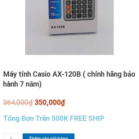
Máy tính Casio AX-120B ( chính hãng bảo
hành 7 năm)
Giá
Giá
364,000
₫
350,000
₫
gốc
hiện
là:
tại
Tổng Đơn Trên 500K FREE SHIP
364,000₫.
là:
350,000₫.
Máy
Thêm vào giỏ hàng