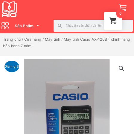
Nhảy
Ca
tới
0
nội
Search
Search
dung
Sản Phẩm
Trang chủ
/
Cửa hàng
/
Máy tính
/ Máy tính Casio AX-120B ( chính hãng
bảo hành 7 năm)
Giảm giá!