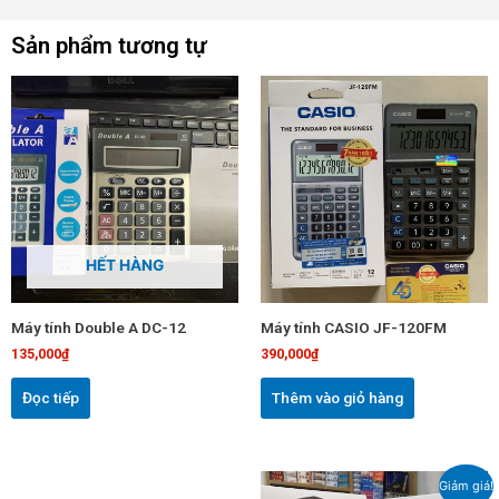
Sản phẩm tương tự
HẾT HÀNG
Máy tính Double A DC-12
Máy tính CASIO JF-120FM
135,000
₫
390,000
₫
Đọc tiếp
Thêm vào giỏ hàng
Giá
Giá
Giảm giá!
gốc
hiện