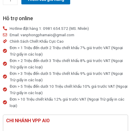
tính
Casio
AX-
Hỗ trợ online
120B
Hotline đặt hàng 1: 0981.654.572 (MS. Nhiên)
(
Email: vanphongphamaio@gmail.com
chính
Chính Sách Chiết Khấu Cực Cao
hãng
Đơn > 1 Triệu đến dưới 2 Triệu chiết khấu 7% giá trước VAT (Ngoại
bảo
Trừ giấy in các loại)
hành
Đơn > 2 Triệu đến dưới 3 Triệu chiết khấu 8% giá trước VAT (Ngoại
7
Trừ giấy in các loại)
năm)
Đơn > 3 Triệu đến dưới 5 Triệu chiết khấu 9% giá trước VAT (Ngoại
số
Trừ giấy in các loại)
lượng
Đơn > 5 Triệu đến dưới 10 Triệu chiết khấu 10% giá trước VAT (Ngoại
Trừ giấy in các loại)
Đơn > 10 Triệu chiết khấu 12% giá trước VAT (Ngoại Trừ giấy in các
loại)
CHI NHÁNH VPP AIO