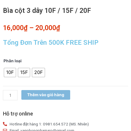
Bìa cột 3 dây 10F / 15F / 20F
16,000
₫
–
20,000
₫
Tổng Đơn Trên 500K FREE SHIP
Bìa
Phân loại
cột
10F
15F
20F
3
dây
10F
/
Thêm vào giỏ hàng
15F
/
20F
Hỗ trợ online
số
Hotline đặt hàng 1: 0981.654.572 (MS. Nhiên)
lượng
Email: vanphongphamaio@gmail.com