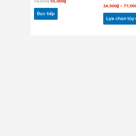
58,000
₫
55,000
₫
24,000
₫
–
77,00
Đọc tiếp
Lựa chọn tùy