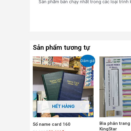
Sản phẩm bán chạy nhất trong các loại trình 
Sản phẩm tương tự
Giá
Giá
Giảm giá!
gốc
hiện
là:
tại
58,000₫.
là:
55,000₫.
HẾT HÀNG
Bìa phân trang
Sổ name card 160
KingStar