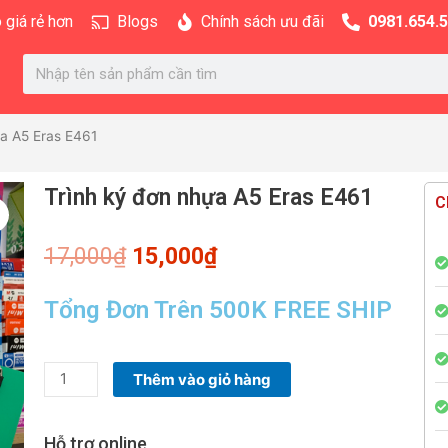
 giá rẻ hơn
Blogs
Chính sách ưu đãi
0981.654.
Search
ựa A5 Eras E461
Trình ký đơn nhựa A5 Eras E461
C
Giá
Giá
17,000
₫
15,000
₫
gốc
hiện
là:
tại
Tổng Đơn Trên 500K FREE SHIP
17,000₫.
là:
15,000₫.
Trình
Thêm vào giỏ hàng
ký
đơn
Hỗ trợ online
nhựa