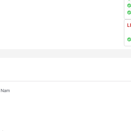
L
t Nam