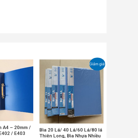
Sản
Sản
Giảm giá!
phẩm
phẩm
này
này
có
có
nhiều
nhiều
biến
biến
thể.
thể.
Các
Các
tùy
tùy
n A4 – 20mm /
chọn
chọn
Bìa 20 Lá/ 40 Lá/60 Lá/80 lá
402 / E403
Thiên Long, Bìa Nhựa Nhiều
có
có