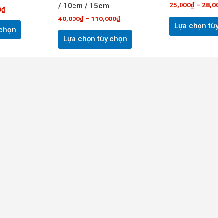
25,000
₫
–
28,0
/ 10cm / 15cm
thể
thể
0
₫
40,000
₫
–
110,000
₫
được
được
Lựa chọn tù
 chọn
chọn
chọn
Lựa chọn tùy chọn
trên
trên
trang
trang
sản
sản
phẩm
phẩm