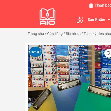
Nhảy
Nhận báo
tới
nội
Sản Phẩm
dung
Trang chủ
/
Cửa hàng
/
Bìa hồ sơ
/ Trình ký đơn nh
Giảm giá!