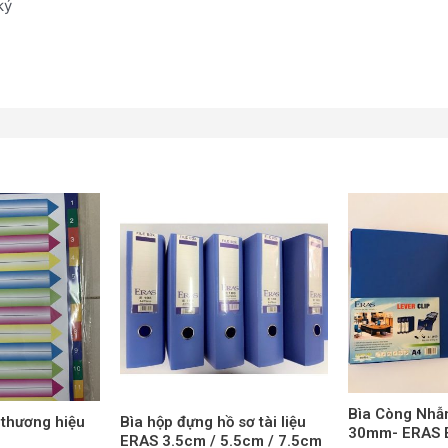
ký
Sản
Sản
phẩm
phẩm
này
này
có
có
nhiều
nhiều
biến
biến
thể.
thể.
Các
Các
tùy
tùy
Bìa Còng Nhẫ
chọn
chọn
 thương hiệu
Bìa hộp đựng hồ sơ tài liệu
30mm- ERAS E
ERAS 3.5cm / 5.5cm / 7.5cm
có
có