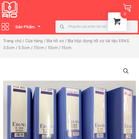
Nhảy
Ca
tới
0
nội
Search
Search
dung
Sản Phẩm
Trang chủ
/
Cửa hàng
/
Bìa hồ sơ
/ Bìa hộp đựng hồ sơ tài liệu ERAS
3.5cm / 5.5cm / 7.5cm / 10cm / 15cm