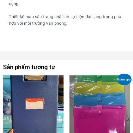
dụng.
Thiết kế màu sắc trang nhã lịch sự hiện đại sang trọng phù
hợp với môi trường văn phòng.
Sản phẩm tương tự
Sản
Giảm giá!
phẩm
này
có
nhiều
biến
thể.
Các
tùy