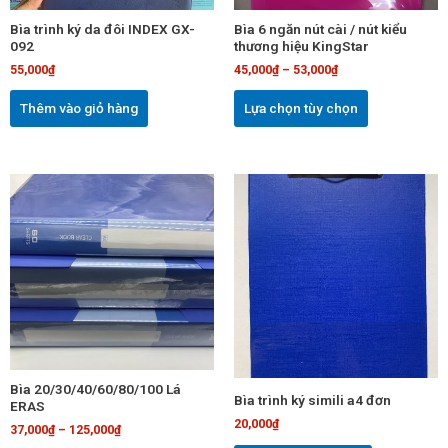
chọn
Bìa trình ký da đôi INDEX GX-
Bìa 6 ngăn nút cài / nút kiểu
có
092
thương hiệu KingStar
thể
55,000
₫
45,000
₫
–
53,000
₫
được
chọn
Thêm vào giỏ hàng
Lựa chọn tùy chọn
trên
trang
sản
Sản
phẩm
phẩm
này
có
nhiều
biến
thể.
Các
tùy
chọn
Bìa 20/30/40/60/80/100 Lá
Bìa trình ký simili a4 đơn
có
ERAS
20,000
₫
thể
37,000
₫
–
125,000
₫