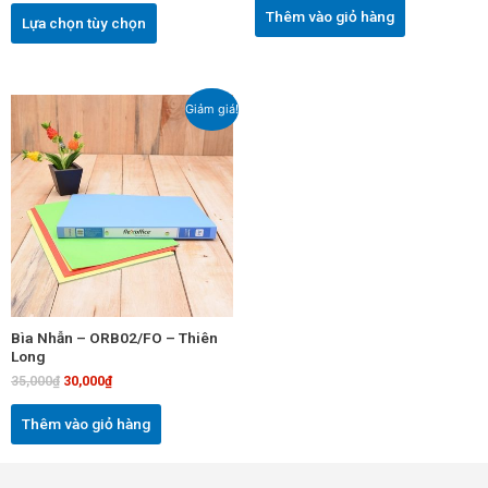
được
Thêm vào giỏ hàng
Lựa chọn tùy chọn
chọn
trên
trang
sản
Giá
Giá
Giảm giá!
phẩm
gốc
hiện
là:
tại
35,000₫.
là:
30,000₫.
Bìa Nhẫn – ORB02/FO – Thiên
Long
35,000
₫
30,000
₫
Thêm vào giỏ hàng