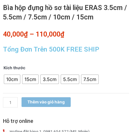
Bìa hộp đựng hồ sơ tài liệu ERAS 3.5cm /
5.5cm / 7.5cm / 10cm / 15cm
40,000
₫
–
110,000
₫
Tổng Đơn Trên 500K FREE SHIP
Bìa
Kích thước
hộp
10cm
15cm
3.5cm
5.5cm
7.5cm
đựng
hồ
sơ
tài
Thêm vào giỏ hàng
liệu
ERAS
3.5cm
Hỗ trợ online
/
Hotline đặt hàng 1: 0981.654.572 (MS. Nhiên)
5.5cm