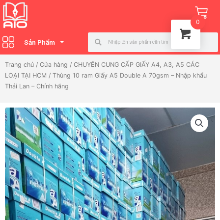
Nhảy
Ca
tới
0
nội
Search
Search
dung
Sản Phẩm
Trang chủ
/
Cửa hàng
/
CHUYÊN CUNG CẤP GIẤY A4, A3, A5 CÁC
LOẠI TẠI HCM
/ Thùng 10 ram Giấy A5 Double A 70gsm – Nhập khẩu
Thái Lan – Chính hãng