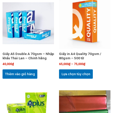
phẩm
này
có
nhiều
biến
thể.
Các
tùy
chọn
Giấy A5 Double A 70gsm – Nhập
Giấy in A4 Quality 70gsm /
có
khẩu Thái Lan – Chính hãng
80gsm – 500 tờ
thể
40,000
₫
65,000
₫
–
75,000
₫
được
chọn
Thêm vào giỏ hàng
Lựa chọn tùy chọn
trên
trang
sản
Sản
phẩm
phẩm
này
có