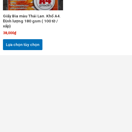
tùy
chọn
Giấy Bìa màu Thái Lan. Khổ A4.
có
Định lượng 180 gsm ( 100 tờ /
thể
xấp)
được
38,000
₫
chọn
trên
Lựa chọn tùy chọn
trang
sản
phẩm