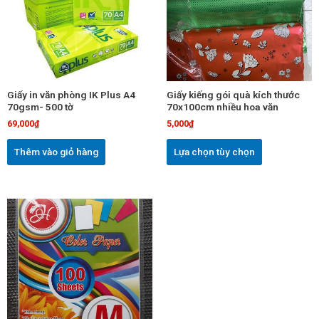
nhiều
biến
thể.
Các
tùy
chọn
Giấy in văn phòng IK Plus A4
Giấy kiếng gói quà kích thước
có
70gsm- 500 tờ
70x100cm nhiều hoa văn
thể
69,000
₫
5,000
₫
được
chọn
Thêm vào giỏ hàng
Lựa chọn tùy chọn
trên
trang
sản
Sản
phẩm
phẩm
này
có
nhiều
biến
thể.
Các