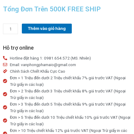
Tổng Đơn Trên 500K FREE SHIP
Thùng
Thêm vào giỏ hàng
10
ram
Giấy
Hỗ trợ online
A5
Hotline đặt hàng 1: 0981.654.572 (MS. Nhiên)
Double
Email: vanphongphamaio@gmail.com
A
Chính Sách Chiết Khấu Cực Cao
70gsm
Đơn > 1 Triệu đến dưới 2 Triệu chiết khấu 7% giá trước VAT (Ngoại
-
Trừ giấy in các loại)
Nhập
Đơn > 2 Triệu đến dưới 3 Triệu chiết khấu 8% giá trước VAT (Ngoại
khẩu
Trừ giấy in các loại)
Thái
Đơn > 3 Triệu đến dưới 5 Triệu chiết khấu 9% giá trước VAT (Ngoại
Lan
Trừ giấy in các loại)
-
Đơn > 5 Triệu đến dưới 10 Triệu chiết khấu 10% giá trước VAT (Ngoại
Chính
Trừ giấy in các loại)
hãng
Đơn > 10 Triệu chiết khấu 12% giá trước VAT (Ngoại Trừ giấy in các
số