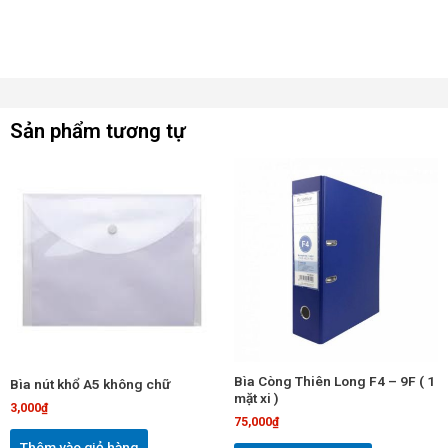
Sản phẩm tương tự
Bìa Còng Thiên Long F4 – 9F ( 1
Bìa nút khổ A5 không chữ
mặt xi )
3,000
₫
75,000
₫
Thêm vào giỏ hàng