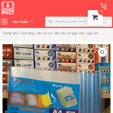
Nhảy
Ca
tới
0
nội
Search
Search
dung
Sản Phẩm
Trang chủ
/
Cửa hàng
/
Bìa hồ sơ
/ Bìa cây A4 gáy nhỏ / gáy lớn