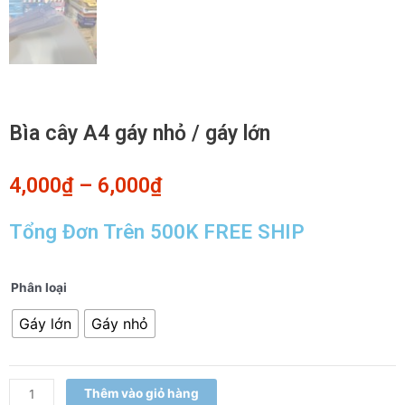
Bìa cây A4 gáy nhỏ / gáy lớn
4,000
₫
–
6,000
₫
Tổng Đơn Trên 500K FREE SHIP
Bìa
Phân loại
cây
Gáy lớn
Gáy nhỏ
A4
gáy
nhỏ
/
Thêm vào giỏ hàng
gáy