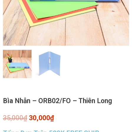
Bìa Nhẫn – ORB02/FO – Thiên Long
Giá
Giá
35,000
₫
30,000
₫
gốc
hiện
là:
tại