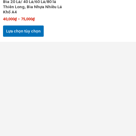
Bìa 20 Lá/ 40 Lá/60 Lá/80 lá
có
Thiên Long, Bìa Nhựa Nhiều Lá
thể
Khổ A4
được
40,000
₫
–
75,000
₫
chọn
trên
Lựa chọn tùy chọn
trang
sản
phẩm