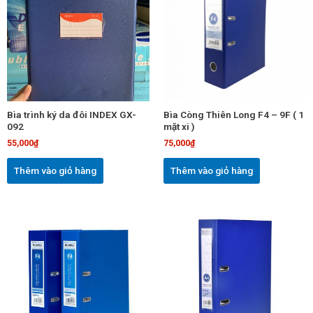
Bìa trình ký da đôi INDEX GX-
Bìa Còng Thiên Long F4 – 9F ( 1
092
mặt xi )
55,000
₫
75,000
₫
Thêm vào giỏ hàng
Thêm vào giỏ hàng
Sản
Sản
phẩm
phẩm
này
này
có
có
nhiều
nhiều
biến
biến