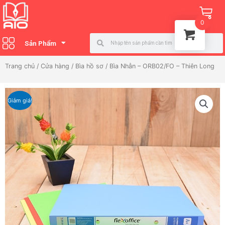
Nhảy
Ca
tới
0
nội
Search
Search
dung
Sản Phẩm
Trang chủ
/
Cửa hàng
/
Bìa hồ sơ
/ Bìa Nhẫn – ORB02/FO – Thiên Long
Giảm giá!