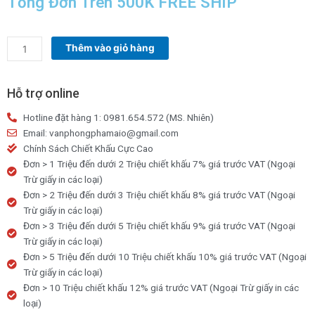
Tổng Đơn Trên 500K FREE SHIP
35,000₫.
là:
30,000₫.
Bìa
Thêm vào giỏ hàng
Nhẫn
-
ORB02/FO
Hỗ trợ online
-
Hotline đặt hàng 1: 0981.654.572 (MS. Nhiên)
Thiên
Email: vanphongphamaio@gmail.com
Long
Chính Sách Chiết Khấu Cực Cao
số
Đơn > 1 Triệu đến dưới 2 Triệu chiết khấu 7% giá trước VAT (Ngoại
lượng
Trừ giấy in các loại)
Đơn > 2 Triệu đến dưới 3 Triệu chiết khấu 8% giá trước VAT (Ngoại
Trừ giấy in các loại)
Đơn > 3 Triệu đến dưới 5 Triệu chiết khấu 9% giá trước VAT (Ngoại
Trừ giấy in các loại)
Đơn > 5 Triệu đến dưới 10 Triệu chiết khấu 10% giá trước VAT (Ngoại
Trừ giấy in các loại)
Đơn > 10 Triệu chiết khấu 12% giá trước VAT (Ngoại Trừ giấy in các
loại)