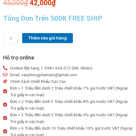
Giá
Giá
45,000
₫
42,000
₫
gốc
hiện
là:
tại
Tổng Đơn Trên 500K FREE SHIP
45,000₫.
là:
42,000₫.
Máy
Thêm vào giỏ hàng
bấm
kim
số
Hỗ trợ online
10
Hotline đặt hàng 1: 0981.654.572 (MS. Nhiên)
PLUS
Email: vanphongphamaio@gmail.com
(
Chính Sách Chiết Khấu Cực Cao
tặng
Đơn > 1 Triệu đến dưới 2 Triệu chiết khấu 7% giá trước VAT (Ngoại
kèm
Trừ giấy in các loại)
kim
Đơn > 2 Triệu đến dưới 3 Triệu chiết khấu 8% giá trước VAT (Ngoại
bấm
Trừ giấy in các loại)
)
Đơn > 3 Triệu đến dưới 5 Triệu chiết khấu 9% giá trước VAT (Ngoại
số
Trừ giấy in các loại)
lượng
Đơn > 5 Triệu đến dưới 10 Triệu chiết khấu 10% giá trước VAT (Ngoại
Trừ giấy in các loại)