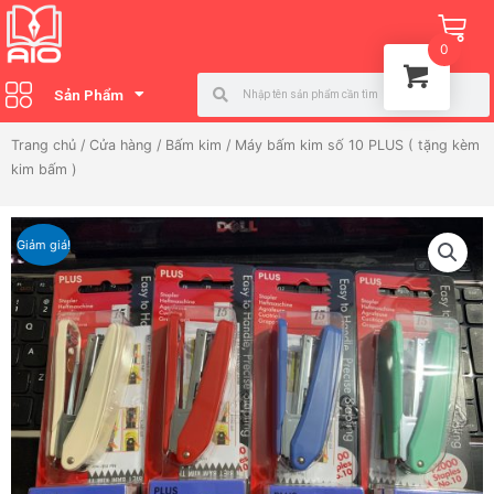
Nhảy
Ca
tới
0
nội
Search
Search
dung
Sản Phẩm
Trang chủ
/
Cửa hàng
/
Bấm kim
/ Máy bấm kim số 10 PLUS ( tặng kèm
kim bấm )
Giảm giá!