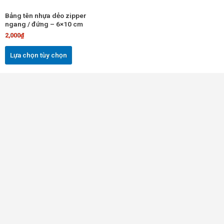
chọn
Bảng tên nhựa dẻo zipper
có
ngang / đứng – 6×10 cm
thể
2,000
₫
được
chọn
Lựa chọn tùy chọn
trên
trang
sản
phẩm