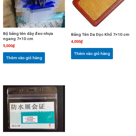
Bộ bảng tên dây đeo nhựa
Bảng Tên Da Dọc Khổ 7×10 cm
ngang 7×10 cm
4,000
₫
5,000
₫
Thêm vào giỏ hàng
Thêm vào giỏ hàng
Sản
phẩm
này
có
nhiều
biến
thể.
Các
tùy