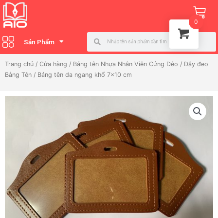
Nhảy
Ca
tới
0
nội
Search
Search
dung
Sản Phẩm
Trang chủ
/
Cửa hàng
/
Bảng tên Nhựa Nhân Viên Cứng Dẻo / Dây đeo
Bảng Tên
/ Bảng tên da ngang khổ 7×10 cm