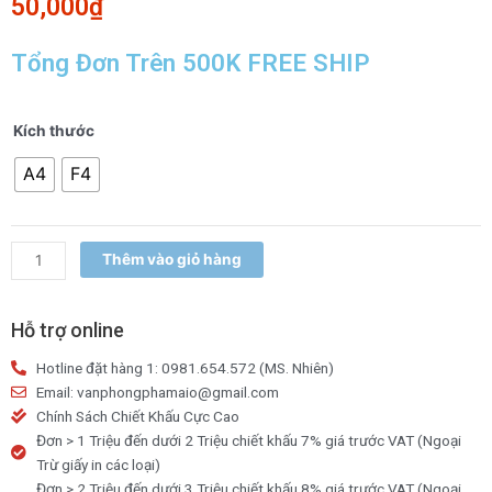
50,000
₫
Tổng Đơn Trên 500K FREE SHIP
Bìa
Kích thước
Còng
A4
F4
Thiên
Long
70
A4
Thêm vào giỏ hàng
/
70
F4
Hỗ trợ online
(
Hotline đặt hàng 1: 0981.654.572 (MS. Nhiên)
1
Email: vanphongphamaio@gmail.com
mặt
Chính Sách Chiết Khấu Cực Cao
xi
Đơn > 1 Triệu đến dưới 2 Triệu chiết khấu 7% giá trước VAT (Ngoại
)
Trừ giấy in các loại)
số
Đơn > 2 Triệu đến dưới 3 Triệu chiết khấu 8% giá trước VAT (Ngoại
lượng