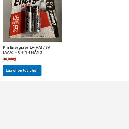
có
nhiều
biến
thể.
Các
tùy
chọn
Pin Energizer 2A(AA) / 3A
có
(AAA) – CHÍNH HÃNG
thể
36,000
₫
được
chọn
Lựa chọn tùy chọn
trên
trang
sản
phẩm