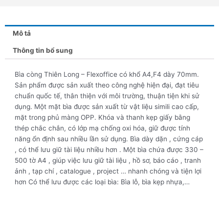
Mô tả
Thông tin bổ sung
Bìa còng Thiên Long – Flexoffice có khổ A4,F4 dày 70mm.
Sản phẩm được sản xuất theo công nghệ hiện đại, đạt tiêu
chuẩn quốc tế, thân thiện với môi trường, thuận tiện khi sử
dụng. Một mặt bìa được sản xuất từ vật liệu simili cao cấp,
mặt trong phủ màng OPP. Khóa và thanh kẹp giấy bằng
thép chắc chắn, có lớp mạ chống oxi hóa, giữ được tính
năng ổn định sau nhiều lần sử dụng. Bìa dày dặn , cứng cáp
, có thể lưu giữ tài liệu nhiều hơn . Một bìa chứa được 330 –
500 tờ A4 , giúp việc lưu giữ tài liệu , hồ sơ, báo cáo , tranh
ảnh , tạp chí , catalogue , project … nhanh chóng và tiện lợi
hơn Có thể lưu được các loại bìa: Bìa lỗ, bìa kẹp nhựa,…