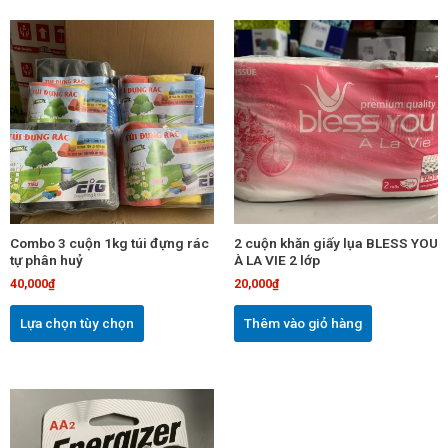
Sản
phẩm
này
có
nhiều
biến
thể.
Các
tùy
chọn
Combo 3 cuộn 1kg túi đựng rác
2 cuộn khăn giấy lụa BLESS YOU
có
tự phân huỷ
À LA VIE 2 lớp
thể
40,000
₫
20,000
₫
được
chọn
Lựa chọn tùy chọn
Thêm vào giỏ hàng
trên
trang
sản
Sản
phẩm
phẩm
này