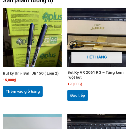
Sản phẩm tương tự
HẾT HÀNG
Bút Ký VR 2061 RG – Tặng kèm
Bút ký Uni- Ball UB150 ( Loại 2)
ruột bút
15,000
₫
190,000
₫
Thêm vào giỏ hàng
Đọc tiếp