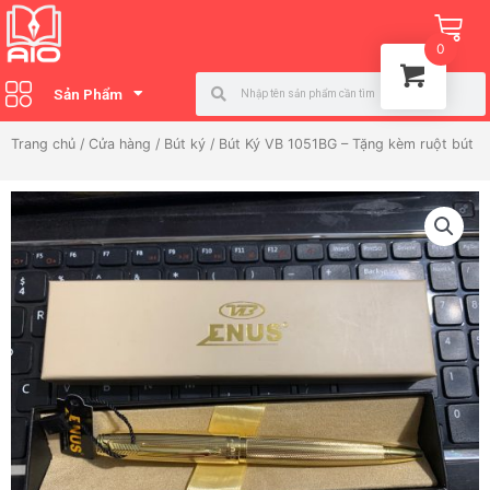
Nhảy
Ca
tới
0
nội
Search
Search
dung
Sản Phẩm
Trang chủ
/
Cửa hàng
/
Bút ký
/ Bút Ký VB 1051BG – Tặng kèm ruột bút