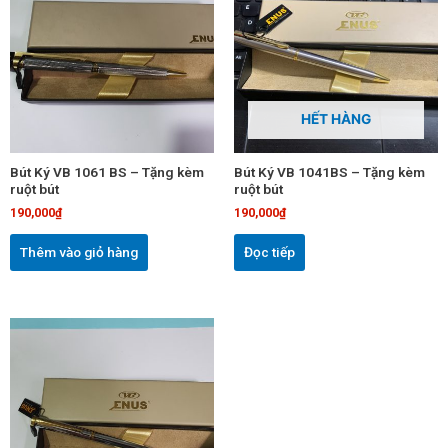
HẾT HÀNG
Bút Ký VB 1061 BS – Tặng kèm
Bút Ký VB 1041BS – Tặng kèm
ruột bút
ruột bút
190,000
₫
190,000
₫
Thêm vào giỏ hàng
Đọc tiếp