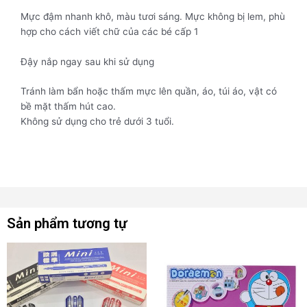
Mực đậm nhanh khô, màu tươi sáng. Mực không bị lem, phù
hợp cho cách viết chữ của các bé cấp 1
Đậy nắp ngay sau khi sử dụng
Tránh làm bẩn hoặc thấm mực lên quần, áo, túi áo, vật có
bề mặt thấm hút cao.
Không sử dụng cho trẻ dưới 3 tuổi.
Sản phẩm tương tự
Sản
Sản
phẩm
phẩm
này
này
có
có