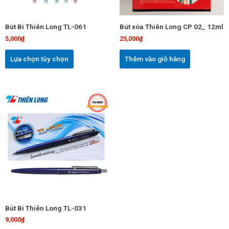
tùy
chọn
Bút Bi Thiên Long TL-061
Bút xóa Thiên Long CP 02_ 12ml
có
5,000
₫
25,000
₫
thể
được
Lựa chọn tùy chọn
Thêm vào giỏ hàng
chọn
trên
trang
sản
Sản
phẩm
phẩm
này
có
nhiều
biến
thể.
Các
tùy
chọn
Bút Bi Thiên Long TL-031
có
9,000
₫
thể