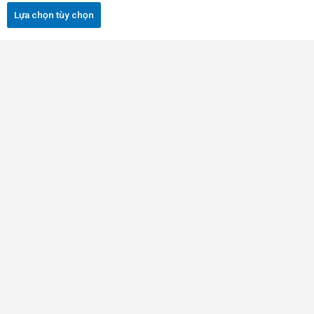
được
Lựa chọn tùy chọn
chọn
trên
trang
sản
phẩm