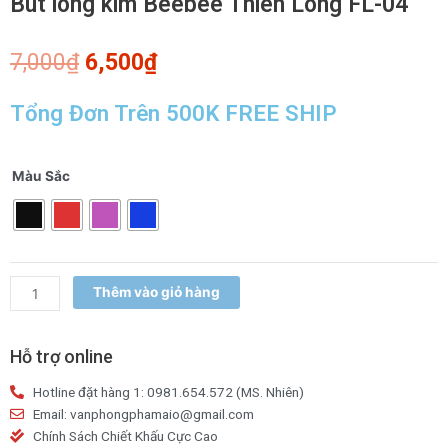
Bút lông kim Beebee Thiên Long FL-04
Giá
Giá
7,000
₫
6,500
₫
gốc
hiện
là:
tại
Tổng Đơn Trên 500K FREE SHIP
7,000₫.
là:
6,500₫.
Bút
Màu Sắc
lông
kim
Beebee
Thiên
Long
Thêm vào giỏ hàng
FL-
04
số
Hỗ trợ online
lượng
Hotline đặt hàng 1: 0981.654.572 (MS. Nhiên)
Email: vanphongphamaio@gmail.com
Chính Sách Chiết Khấu Cực Cao