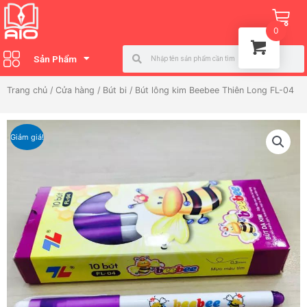
Nhảy
Ca
tới
0
nội
Search
Search
dung
Sản Phẩm
Trang chủ
/
Cửa hàng
/
Bút bi
/ Bút lông kim Beebee Thiên Long FL-04
Giảm giá!