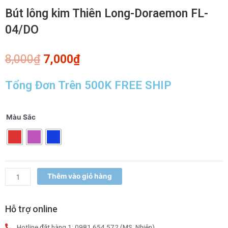
Bút lông kim Thiên Long-Doraemon FL-
04/DO
Giá
Giá
8,000
₫
7,000
₫
gốc
hiện
là:
tại
Tổng Đơn Trên 500K FREE SHIP
8,000₫.
là:
7,000₫.
Bút
Màu Sắc
lông
kim
Thiên
Long-
Doraemon
Thêm vào giỏ hàng
FL-
04/DO
số
Hỗ trợ online
lượng
Hotline đặt hàng 1: 0981.654.572 (MS. Nhiên)