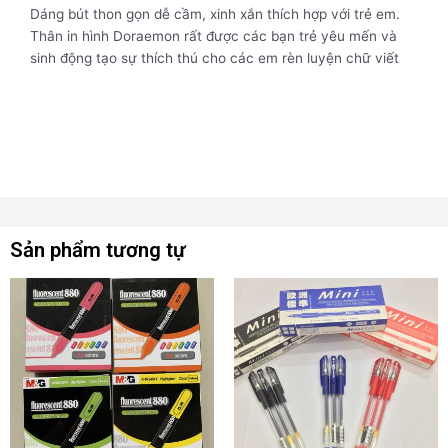
Dáng bút thon gọn dễ cầm, xinh xắn thích hợp với trẻ em.
Thân in hình Doraemon rất được các bạn trẻ yêu mến và
sinh động tạo sự thích thú cho các em rèn luyện chữ viết
Sản phẩm tương tự
Sản
Sản
phẩm
phẩm
này
này
có
có
nhiều
nhiều
biến
biến
thể.
thể.
Các
Các