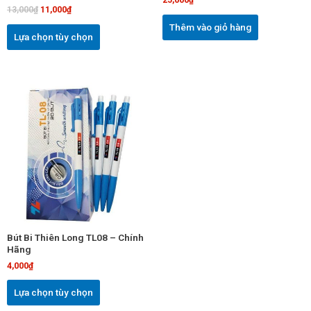
thể
13,000
₫
11,000
₫
được
Thêm vào giỏ hàng
chọn
Lựa chọn tùy chọn
trên
trang
sản
Sản
phẩm
phẩm
này
có
nhiều
biến
thể.
Các
tùy
chọn
Bút Bi Thiên Long TL08 – Chính
có
Hãng
thể
4,000
₫
được
chọn
Lựa chọn tùy chọn
trên