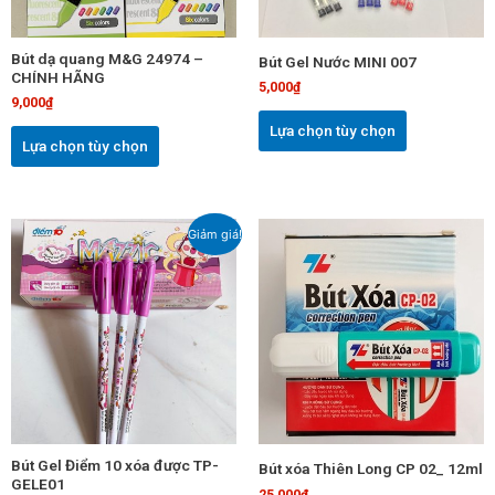
tùy
tùy
chọn
chọn
Bút dạ quang M&G 24974 –
Bút Gel Nước MINI 007
có
có
CHÍNH HÃNG
5,000
₫
thể
thể
9,000
₫
được
được
Lựa chọn tùy chọn
chọn
chọn
Lựa chọn tùy chọn
trên
trên
trang
trang
sản
sản
Giá
Giá
Sản
Giảm giá!
phẩm
phẩm
gốc
hiện
phẩm
là:
tại
này
13,000₫.
là:
11,000₫.
có
nhiều
biến
thể.
Các
tùy
chọn
Bút Gel Điểm 10 xóa được TP-
Bút xóa Thiên Long CP 02_ 12ml
có
GELE01
25,000
₫