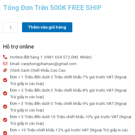
là:
tại
Tổng Đơn Trên 500K FREE SHIP
38,000₫.
là:
35,000₫.
Bút
Thêm vào giỏ hàng
sáp
24
màu
Hỗ trợ online
Thiên
Hotline đặt hàng 1: 0981.654.572 (MS. Nhiên)
Long
Email: vanphongphamaio@gmail.com
CR-
Chính Sách Chiết Khấu Cực Cao
C06/DO
Đơn > 1 Triệu đến dưới 2 Triệu chiết khấu 7% giá trước VAT (Ngoại
số
Trừ giấy in các loại)
lượng
Đơn > 2 Triệu đến dưới 3 Triệu chiết khấu 8% giá trước VAT (Ngoại
Trừ giấy in các loại)
Đơn > 3 Triệu đến dưới 5 Triệu chiết khấu 9% giá trước VAT (Ngoại
Trừ giấy in các loại)
Đơn > 5 Triệu đến dưới 10 Triệu chiết khấu 10% giá trước VAT (Ngoại
Trừ giấy in các loại)
Đơn > 10 Triệu chiết khấu 12% giá trước VAT (Ngoại Trừ giấy in các