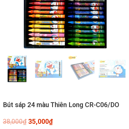
Bút sáp 24 màu Thiên Long CR-C06/DO
Giá
Giá
38,000
₫
35,000
₫
gốc
hiện