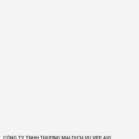
CÔNG TY TNHH THƯƠNG MẠI DỊCH VỤ VPP AIO