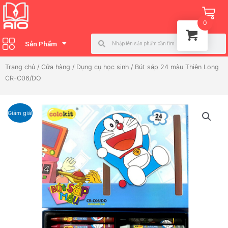
Nhảy
Ca
tới
0
nội
Search
Search
dung
Sản Phẩm
Trang chủ
/
Cửa hàng
/
Dụng cụ học sinh
/ Bút sáp 24 màu Thiên Long
CR-C06/DO
Giảm giá!