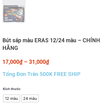
Bút sáp màu ERAS 12/24 màu – CHÍNH
HÃNG
17,000
₫
–
31,000
₫
Tổng Đơn Trên 500K FREE SHIP
Bút
Kích thước
sáp
12 màu
24 màu
màu
ERAS