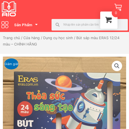
Nhảy
Ca
tới
0
nội
Search
Search
dung
Sản Phẩm
Trang chủ
/
Cửa hàng
/
Dụng cụ học sinh
/ Bút sáp màu ERAS 12/24
màu – CHÍNH HÃNG
Giảm giá!