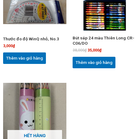
Bút sáp 24 màu Thiên Long CR-
Thước đo độ WinQ nhỏ, No.3
C06/DO
3,000
₫
38,000
₫
35,000
₫
Thêm vào giỏ hàng
Thêm vào giỏ hàng
Sản
phẩm
này
có
nhiều
biến
thể.
Các
HẾT HÀNG