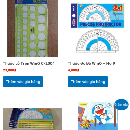
Thước Lỗ Tròn WinQ C-2004
Thước Đo Độ WinQ – No.9
23,000
₫
4,000
₫
Thêm vào giỏ hàng
Thêm vào giỏ hàng
Giá
Giá
Giảm giá!
gốc
hiện
là:
tại
38,000₫.
là:
35,000₫.