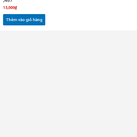
,No7
13,000
₫
Thêm vào giỏ hàng