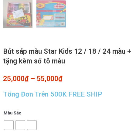
Bút sáp màu Star Kids 12 / 18 / 24 màu +
tặng kèm sổ tô màu
25,000
₫
–
55,000
₫
Tổng Đơn Trên 500K FREE SHIP
Bút
Màu Sắc
sáp
màu
Star