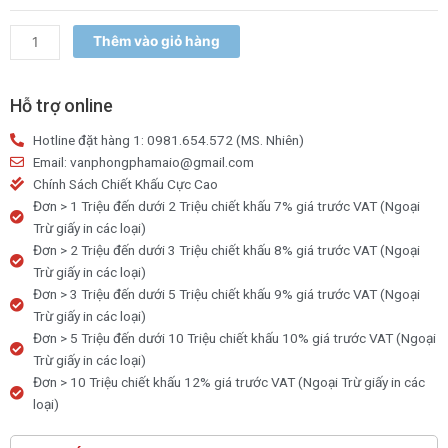
Kids
12
Thêm vào giỏ hàng
/
18
/
Hỗ trợ online
24
Hotline đặt hàng 1: 0981.654.572 (MS. Nhiên)
màu
Email: vanphongphamaio@gmail.com
+
Chính Sách Chiết Khấu Cực Cao
tặng
Đơn > 1 Triệu đến dưới 2 Triệu chiết khấu 7% giá trước VAT (Ngoại
kèm
Trừ giấy in các loại)
sổ
Đơn > 2 Triệu đến dưới 3 Triệu chiết khấu 8% giá trước VAT (Ngoại
tô
Trừ giấy in các loại)
màu
Đơn > 3 Triệu đến dưới 5 Triệu chiết khấu 9% giá trước VAT (Ngoại
số
Trừ giấy in các loại)
lượng
Đơn > 5 Triệu đến dưới 10 Triệu chiết khấu 10% giá trước VAT (Ngoại
Trừ giấy in các loại)
Đơn > 10 Triệu chiết khấu 12% giá trước VAT (Ngoại Trừ giấy in các
loại)