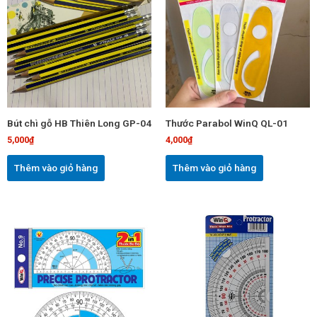
Bút chì gỗ HB Thiên Long GP-04
Thước Parabol WinQ QL-01
5,000
₫
4,000
₫
Thêm vào giỏ hàng
Thêm vào giỏ hàng