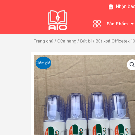
Nhảy
Nhận báo
tới
nội
Sản Phẩm
dung
Trang chủ
/
Cửa hàng
/
Bút bi
/ Bút xoá Officetex 1
Giảm giá!