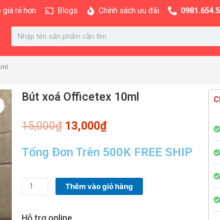
 giá rẻ hơn
Blogs
Chính sách ưu đãi
0981.654.
Search
0ml
Bút xoá Officetex 10ml
C
Giá
Giá
15,000
₫
13,000
₫
gốc
hiện
là:
tại
Tổng Đơn Trên 500K FREE SHIP
15,000₫.
là:
13,000₫.
Bút
Thêm vào giỏ hàng
xoá
Officetex
Hỗ trợ online
10ml