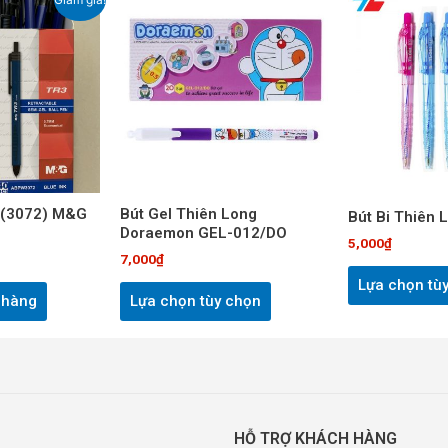
ện
phẩm
này
000₫.
có
nhiều
biến
thể.
Các
tùy
chọn
3 (3072) M&G
Bút Gel Thiên Long
Bút Bi Thiên 
Doraemon GEL-012/DO
có
5,000
₫
thể
7,000
₫
được
Lựa chọn tù
 hàng
Lựa chọn tùy chọn
chọn
trên
trang
sản
phẩm