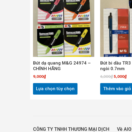
gốc
hi
phẩm
là:
tại
này
6,000₫.
là:
5,
có
nhiều
biến
thể.
Các
tùy
chọn
Bút dạ quang M&G 24974 –
Bút bi dầu TR
CHÍNH HÃNG
ngòi 0.7mm
có
thể
9,000
₫
6,000
₫
5,000
₫
được
Lựa chọn tùy chọn
Thêm vào giỏ
chọn
trên
trang
sản
phẩm