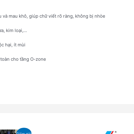
và mau khô, giúp chữ viết rõ ràng, không bị nhòe
a, kim loại,…
 hại, ít mùi
n toàn cho tầng O-zone
á
Sản
Giảm giá!