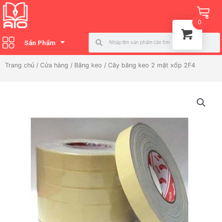
Nhảy
Ca
tới
0
nội
Search
Search
dung
Sản Phẩm
Trang chủ
/
Cửa hàng
/
Băng keo
/ Cây băng keo 2 mặt xốp 2F4