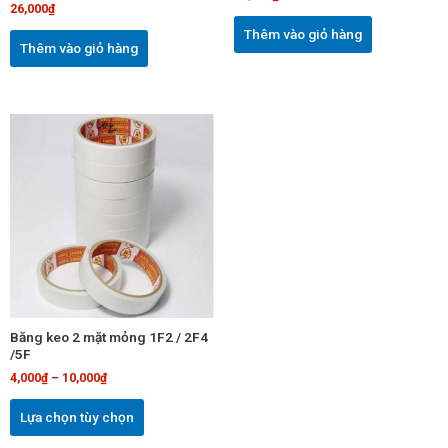
26,000
₫
Thêm vào giỏ hàng
Thêm vào giỏ hàng
Sản
phẩm
này
có
nhiều
biến
thể.
Các
tùy
chọn
Băng keo 2 mặt mỏng 1F2 / 2F4
có
/5F
thể
4,000
₫
–
10,000
₫
được
chọn
Lựa chọn tùy chọn
trên