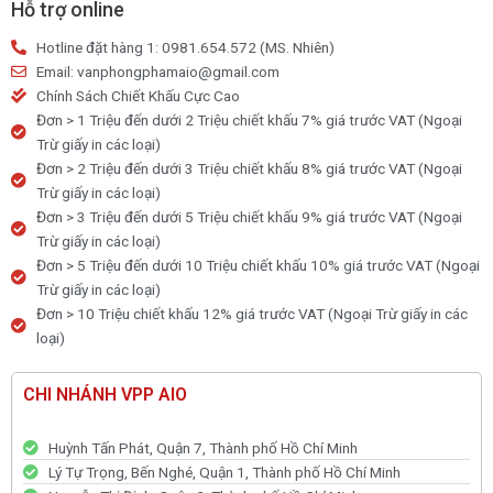
2
Hỗ trợ online
mặt
Hotline đặt hàng 1: 0981.654.572 (MS. Nhiên)
xốp
Email: vanphongphamaio@gmail.com
2F4
Chính Sách Chiết Khấu Cực Cao
số
Đơn > 1 Triệu đến dưới 2 Triệu chiết khấu 7% giá trước VAT (Ngoại
lượng
Trừ giấy in các loại)
Đơn > 2 Triệu đến dưới 3 Triệu chiết khấu 8% giá trước VAT (Ngoại
Trừ giấy in các loại)
Đơn > 3 Triệu đến dưới 5 Triệu chiết khấu 9% giá trước VAT (Ngoại
Trừ giấy in các loại)
Đơn > 5 Triệu đến dưới 10 Triệu chiết khấu 10% giá trước VAT (Ngoại
Trừ giấy in các loại)
Đơn > 10 Triệu chiết khấu 12% giá trước VAT (Ngoại Trừ giấy in các
loại)
CHI NHÁNH VPP AIO
Huỳnh Tấn Phát, Quận 7, Thành phố Hồ Chí Minh
Lý Tự Trọng, Bến Nghé, Quận 1, Thành phố Hồ Chí Minh