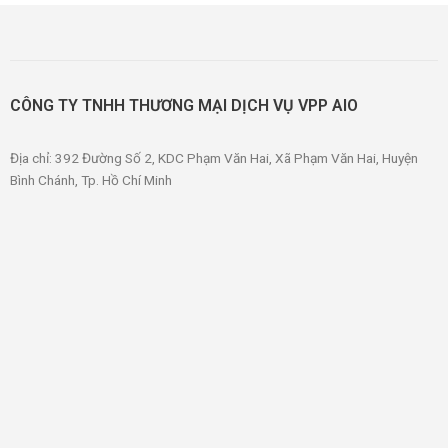
trang
sản
phẩm
CÔNG TY TNHH THƯƠNG MẠI DỊCH VỤ VPP AIO
Địa chỉ: 392 Đường Số 2, KDC Phạm Văn Hai, Xã Phạm Văn Hai, Huyện
Bình Chánh, Tp. Hồ Chí Minh