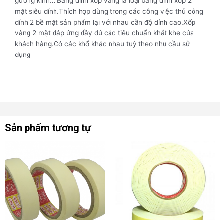
gương kính… Băng dính xốp vàng là loại băng dính xốp 2
mặt siêu dính.Thích hợp dùng trong các công việc thủ công
dính 2 bề mặt sản phẩm lại với nhau cần độ dính cao.Xốp
vàng 2 mặt đáp ứng đầy đủ các tiêu chuẩn khắt khe của
khách hàng.Có các khổ khác nhau tuỳ theo nhu cầu sử
dụng
Sản phẩm tương tự
Sản
phẩm
này
có
nhiều
biến
thể.