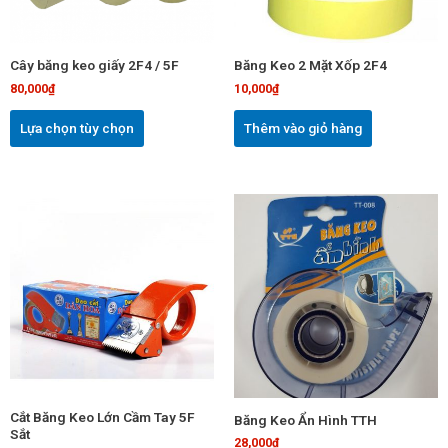
Các
tùy
chọn
Cây băng keo giấy 2F4 / 5F
Băng Keo 2 Mặt Xốp 2F4
có
80,000
₫
10,000
₫
thể
được
Lựa chọn tùy chọn
Thêm vào giỏ hàng
chọn
trên
trang
sản
phẩm
Cắt Băng Keo Lớn Cầm Tay 5F
Băng Keo Ẩn Hình TTH
Sắt
28,000
₫