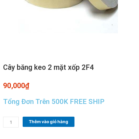
Cây băng keo 2 mặt xốp 2F4
90,000
₫
Tổng Đơn Trên 500K FREE SHIP
Cây
Thêm vào giỏ hàng
băng
keo