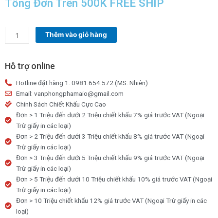
Tổng Đơn Trên 500K FREE SHIP
Bút
Thêm vào giỏ hàng
chì
gỗ
2B
Hỗ trợ online
Eras
Hotline đặt hàng 1: 0981.654.572 (MS. Nhiên)
E607
Email: vanphongphamaio@gmail.com
số
Chính Sách Chiết Khấu Cực Cao
lượng
Đơn > 1 Triệu đến dưới 2 Triệu chiết khấu 7% giá trước VAT (Ngoại
Trừ giấy in các loại)
Đơn > 2 Triệu đến dưới 3 Triệu chiết khấu 8% giá trước VAT (Ngoại
Trừ giấy in các loại)
Đơn > 3 Triệu đến dưới 5 Triệu chiết khấu 9% giá trước VAT (Ngoại
Trừ giấy in các loại)
Đơn > 5 Triệu đến dưới 10 Triệu chiết khấu 10% giá trước VAT (Ngoại
Trừ giấy in các loại)
Đơn > 10 Triệu chiết khấu 12% giá trước VAT (Ngoại Trừ giấy in các
loại)