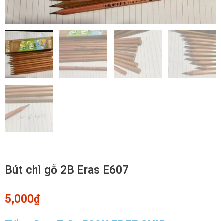
Bút chì gỗ 2B Eras E607
5,000
₫