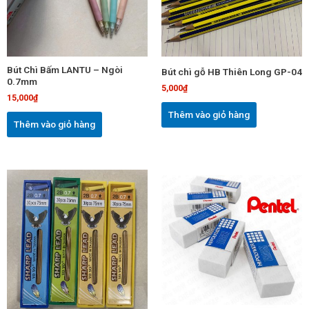
Bút Chì Bấm LANTU – Ngòi
Bút chì gỗ HB Thiên Long GP-04
0.7mm
5,000
₫
15,000
₫
Thêm vào giỏ hàng
Thêm vào giỏ hàng
Sản
phẩm
này
có
nhiều
biến
thể.
Các
tùy