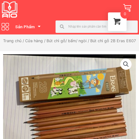
Nhảy
Ca
tới
0
nội
Search
Search
dung
Sản Phẩm
Trang chủ
/
Cửa hàng
/
Bút chì gỗ/ bấm/ ngòi
/ Bút chì gỗ 2B Eras E607