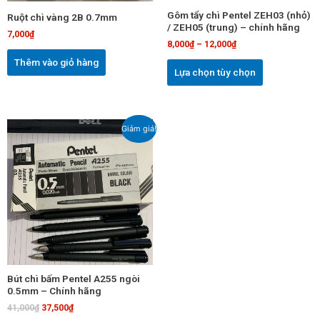
chọn
Gôm tẩy chì Pentel ZEH03 (nhỏ)
Ruột chì vàng 2B 0.7mm
có
/ ZEH05 (trung) – chính hãng
7,000
₫
thể
8,000
₫
–
12,000
₫
được
Thêm vào giỏ hàng
chọn
Lựa chọn tùy chọn
trên
trang
sản
Giá
Giá
Giảm giá!
phẩm
gốc
hiện
là:
tại
41,000₫.
là:
37,500₫.
Bút chì bấm Pentel A255 ngòi
0.5mm – Chính hãng
41,000
₫
37,500
₫