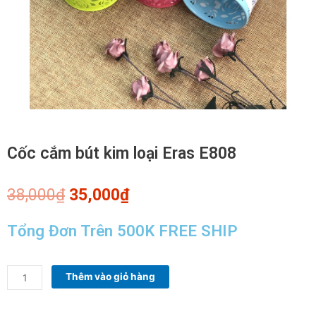
Cốc cắm bút kim loại Eras E808
Giá
Giá
38,000
₫
35,000
₫
gốc
hiện
là:
tại
Tổng Đơn Trên 500K FREE SHIP
38,000₫.
là:
35,000₫.
Cốc
Thêm vào giỏ hàng
cắm
bút