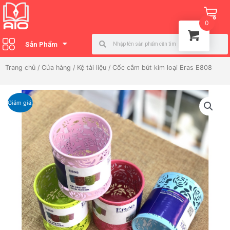
Nhảy
Ca
tới
0
nội
Search
Search
dung
Sản Phẩm
Trang chủ
/
Cửa hàng
/
Kệ tài liệu
/ Cốc cắm bút kim loại Eras E808
Giảm giá!