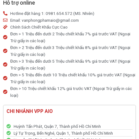
kim
Hỗ trợ online
loại
Hotline đặt hàng 1: 0981.654.572 (MS. Nhiên)
Eras
Email: vanphongphamaio@gmail.com
E808
Chính Sách Chiết Khấu Cực Cao
số
Đơn > 1 Triệu đến dưới 2 Triệu chiết khấu 7% giá trước VAT (Ngoại
lượng
Trừ giấy in các loại)
Đơn > 2 Triệu đến dưới 3 Triệu chiết khấu 8% giá trước VAT (Ngoại
Trừ giấy in các loại)
Đơn > 3 Triệu đến dưới 5 Triệu chiết khấu 9% giá trước VAT (Ngoại
Trừ giấy in các loại)
Đơn > 5 Triệu đến dưới 10 Triệu chiết khấu 10% giá trước VAT (Ngoại
Trừ giấy in các loại)
Đơn > 10 Triệu chiết khấu 12% giá trước VAT (Ngoại Trừ giấy in các
loại)
CHI NHÁNH VPP AIO
Huỳnh Tấn Phát, Quận 7, Thành phố Hồ Chí Minh
Lý Tự Trọng, Bến Nghé, Quận 1, Thành phố Hồ Chí Minh