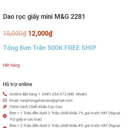
Dao rọc giấy mini M&G 2281
Giá
Giá
15,000
₫
12,000
₫
gốc
hiện
là:
tại
Tổng Đơn Trên 500K FREE SHIP
15,000₫.
là:
12,000₫.
Hết hàng
Hỗ trợ online
Hotline đặt hàng 1: 0981.654.572 (MS. Nhiên)
Email: vanphongphamaio@gmail.com
Chính Sách Chiết Khấu Cực Cao
Đơn > 1 Triệu đến dưới 2 Triệu chiết khấu 7% giá trước VAT (Ngoại
Trừ giấy in các loại)
Đơn > 2 Triệu đến dưới 3 Triệu chiết khấu 8% giá trước VAT (Ngoại