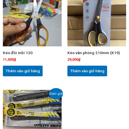
Kéo đồi mồi 120
Kéo văn phòng 210mm (K19)
11,000
₫
29,000
₫
Thêm vào giỏ hàng
Thêm vào giỏ hàng
Giá
Giá
Giảm giá!
gốc
hiện
là:
tại
18,000₫.
là:
15,000₫.