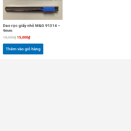
Dao rọc giấy nhỏ M&G 91314 –
9mm
18,000
₫
15,000
₫
Thêm vào giỏ hàng