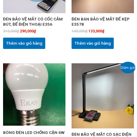
ĐÈN BẢO VỆ MẮT CÓ CỐC CẮM
ĐÈN BÀN BẢO VỆ MẮT ĐẾ KẸP
BÚT, ĐỂ ĐIỆN THOẠI E356
E3578
310,000
₫
290,000
₫
140,000
₫
133,000
₫
Thêm vào giỏ hàng
Thêm vào giỏ hàng
Giá
Giá
Giảm giá!
gốc
hiện
là:
tại
920,000₫.
là:
870,000₫.
BÓNG ĐÈN LED CHỐNG CẬN 6W
ĐÈN BẢO VỆ MẮT CÓ SẠC ĐIỆN