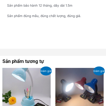
Sản phẩm bảo hành 12 tháng, dây dài 1.5m
Sản phẩm đúng mẫu, đúng chất lượng, đúng giá.
Sản phẩm tương tự
Giá
Giá
Giá
Giá
Giảm giá!
Giảm giá!
gốc
hiện
gốc
hiện
là:
tại
là:
tại
310,000₫.
là:
140,000₫.
là:
290,000₫.
133,000₫.