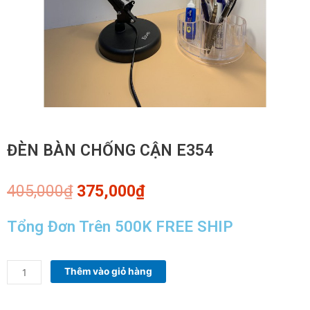
ĐÈN BÀN CHỐNG CẬN E354
Giá
Giá
405,000
₫
375,000
₫
gốc
hiện
là:
tại
Tổng Đơn Trên 500K FREE SHIP
405,000₫.
là:
375,000₫.
ĐÈN
Thêm vào giỏ hàng
BÀN
CHỐNG