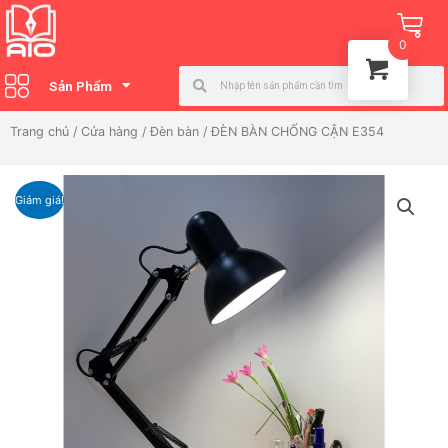
Nhảy
Ca
tới
0
nội
Search
Search
dung
Sản Phẩm
Trang chủ
/
Cửa hàng
/
Đèn bàn
/ ĐÈN BÀN CHỐNG CẬN E354
Giảm giá!