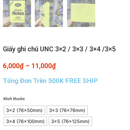
Giấy ghi chú UNC 3×2 / 3×3 / 3×4 /3×5
6,000
₫
–
11,000
₫
Tổng Đơn Trên 500K FREE SHIP
Giấy
Kích thước
ghi
3x2 (76x50mm)
3x3 (76x76mm)
chú
UNC
3x4 (76x100mm)
3x5 (76x125mm)
3x2
/