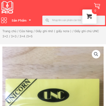
Nhảy
Ca
tới
0
nội
Search
Search
dung
Sản Phẩm
Trang chủ
/
Cửa hàng
/
Giấy ghi nhớ ( giấy note )
/ Giấy ghi chú UNC
3×2 / 3×3 / 3×4 /3×5