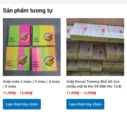
Sản phẩm tương tự
Sản
Sản
phẩm
phẩm
này
này
có
có
nhiều
nhiều
biến
biến
thể.
thể.
Các
Các
tùy
tùy
chọn
chọn
Giấy note 2 màu / 3 màu / 4 màu
Giấy Decal Tommy khổ A5 (có
có
có
/ 5 màu
nhiều mã từ No.99 đến No.124)
thể
thể
11,000
₫
–
12,000
₫
11,000
₫
–
12,000
₫
được
được
chọn
chọn
Lựa chọn tùy chọn
Lựa chọn tùy chọn
trên
trên
trang
trang
sản
sản