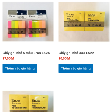
phẩm
phẩm
Giấy ghi nhớ 5 màu Eras E526
Giấy ghi nhớ 3X3 E522
17,000
₫
10,000
₫
Thêm vào giỏ hàng
Thêm vào giỏ hàng