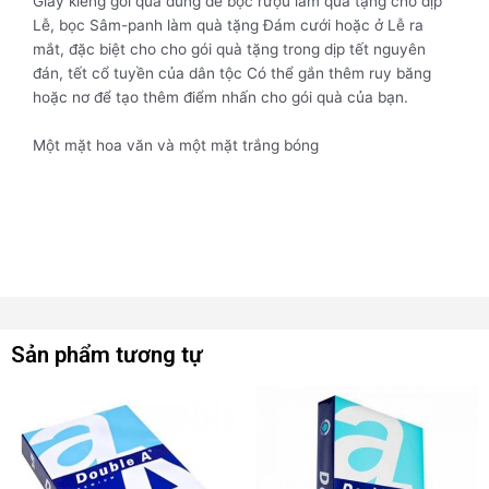
Giấy kiếng gói quà dùng để bọc rượu làm quà tặng cho dịp
Lễ, bọc Sâm-panh làm quà tặng Đám cưới hoặc ở Lễ ra
mắt, đặc biệt cho cho gói quà tặng trong dịp tết nguyên
đán, tết cổ tuyền của dân tộc Có thể gắn thêm ruy băng
hoặc nơ để tạo thêm điểm nhấn cho gói quà của bạn.
Một mặt hoa văn và một mặt trắng bóng
Sản phẩm tương tự
Sản
Sản
phẩm
phẩm
này
này
có
có