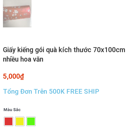
Giấy kiếng gói quà kích thước 70x100cm
nhiều hoa văn
5,000
₫
Tổng Đơn Trên 500K FREE SHIP
Giấy
Màu Sắc
kiếng
gói
quà