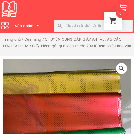
Nhảy
Ca
tới
0
nội
Search
Search
dung
Sản Phẩm
Trang chủ
/
Cửa hàng
/
CHUYÊN CUNG CẤP GIẤY A4, A3, A5 CÁC
LOẠI TẠI HCM
/ Giấy kiếng gói quà kích thước 70x100cm nhiều hoa văn