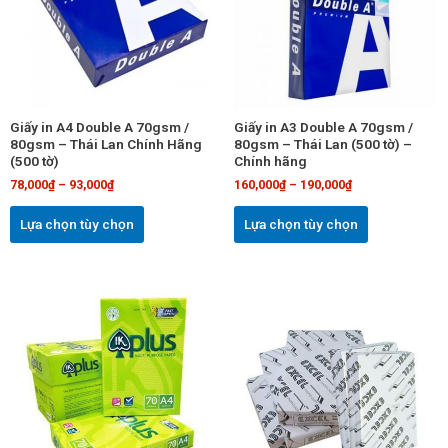
nhiều
nhiều
biến
biến
thể.
thể.
Các
Các
tùy
tùy
chọn
chọn
Giấy in A4 Double A 70gsm /
Giấy in A3 Double A 70gsm /
có
có
80gsm – Thái Lan Chính Hãng
80gsm – Thái Lan (500 tờ) –
thể
thể
(500 tờ)
Chính hãng
được
được
78,000
₫
–
93,000
₫
160,000
₫
–
190,000
₫
chọn
chọn
trên
trên
Lựa chọn tùy chọn
Lựa chọn tùy chọn
trang
trang
sản
sản
phẩm
phẩm