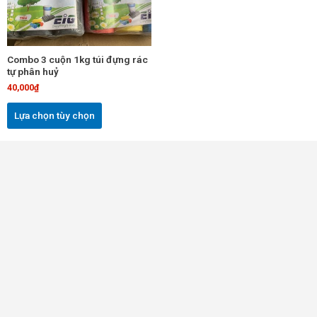
thể.
Các
tùy
chọn
Combo 3 cuộn 1kg túi đựng rác
có
tự phân huỷ
thể
40,000
₫
được
chọn
Lựa chọn tùy chọn
trên
trang
sản
phẩm