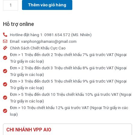
Giấy
Thêm vào giỏ hàng
lụa
hàng
không
Hỗ trợ online
(Giấy
Hotline đặt hàng 1: 0981.654.572 (MS. Nhiên)
rút)
Email: vanphongphamaio@gmail.com
300
Chính Sách Chiết Khấu Cực Cao
tờ
Đơn > 1 Triệu đến dưới 2 Triệu chiết khấu 7% giá trước VAT (Ngoại
/
Trừ giấy in các loại)
3
Đơn > 2 Triệu đến dưới 3 Triệu chiết khấu 8% giá trước VAT (Ngoại
lớp
Trừ giấy in các loại)
số
Đơn > 3 Triệu đến dưới 5 Triệu chiết khấu 9% giá trước VAT (Ngoại
lượng
Trừ giấy in các loại)
Đơn > 5 Triệu đến dưới 10 Triệu chiết khấu 10% giá trước VAT (Ngoại
Trừ giấy in các loại)
Đơn > 10 Triệu chiết khấu 12% giá trước VAT (Ngoại Trừ giấy in các
loại)
CHI NHÁNH VPP AIO