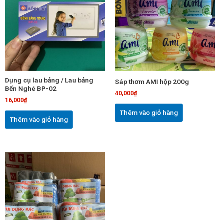
Dụng cụ lau bảng / Lau bảng
Sáp thơm AMI hộp 200g
Bến Nghé BP-02
40,000
₫
16,000
₫
Thêm vào giỏ hàng
Thêm vào giỏ hàng
Sản
phẩm
này
có
nhiều
biến