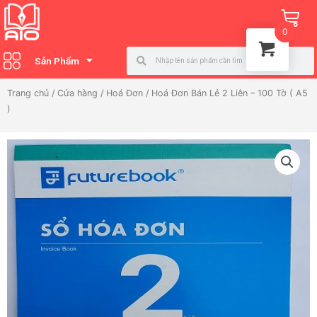
Nhảy
Ca
tới
0
nội
Search
Search
dung
Sản Phẩm
Trang chủ
/
Cửa hàng
/
Hoá Đơn
/ Hoá Đơn Bán Lẻ 2 Liên – 100 Tờ ( A5
)