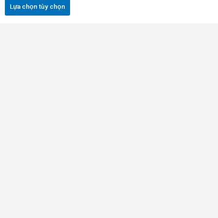
chọn
Lựa chọn tùy chọn
trên
trang
sản
phẩm