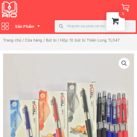
Nhảy
Ca
tới
0
nội
Search
Search
dung
Sản Phẩm
Trang chủ
/
Cửa hàng
/
Bút bi
/ Hộp 10 bút bi Thiên Long TL047