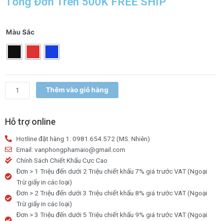
Tổng Đơn Trên 500K FREE SHIP
Hộp
Màu Sắc
10
bút
bi
Thiên
Long
Thêm vào giỏ hàng
TL047
số
lượng
Hỗ trợ online
Hotline đặt hàng 1: 0981.654.572 (MS. Nhiên)
Email: vanphongphamaio@gmail.com
Chính Sách Chiết Khấu Cực Cao
Đơn > 1 Triệu đến dưới 2 Triệu chiết khấu 7% giá trước VAT (Ngoại
Trừ giấy in các loại)
Đơn > 2 Triệu đến dưới 3 Triệu chiết khấu 8% giá trước VAT (Ngoại
Trừ giấy in các loại)
Đơn > 3 Triệu đến dưới 5 Triệu chiết khấu 9% giá trước VAT (Ngoại