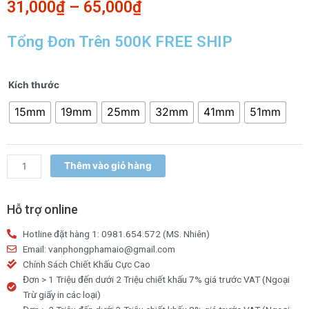
31,000
₫
–
65,000
₫
Tổng Đơn Trên 500K FREE SHIP
Kẹp
Kích thước
bướm
15mm
19mm
25mm
32mm
41mm
51mm
màu
ERAS
size
15/19/25/32/41/51mm
Thêm vào giỏ hàng
số
lượng
Hỗ trợ online
Hotline đặt hàng 1: 0981.654.572 (MS. Nhiên)
Email: vanphongphamaio@gmail.com
Chính Sách Chiết Khấu Cực Cao
Đơn > 1 Triệu đến dưới 2 Triệu chiết khấu 7% giá trước VAT (Ngoại
Trừ giấy in các loại)