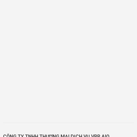
CÔNG TY TNHH THƯƠNG MẠI DỊCH VỤ VPP AIO