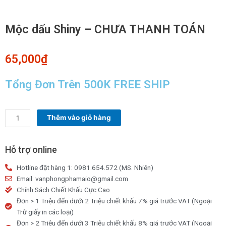
Mộc dấu Shiny – CHƯA THANH TOÁN
65,000
₫
Tổng Đơn Trên 500K FREE SHIP
Mộc
Thêm vào giỏ hàng
dấu
Shiny
-
Hỗ trợ online
CHƯA
Hotline đặt hàng 1: 0981.654.572 (MS. Nhiên)
THANH
Email: vanphongphamaio@gmail.com
TOÁN
Chính Sách Chiết Khấu Cực Cao
số
Đơn > 1 Triệu đến dưới 2 Triệu chiết khấu 7% giá trước VAT (Ngoại
lượng
Trừ giấy in các loại)
Đơn > 2 Triệu đến dưới 3 Triệu chiết khấu 8% giá trước VAT (Ngoại