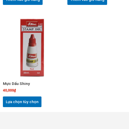
Sản
phẩm
này
có
nhiều
biến
thể.
Các
tùy
chọn
Mực Dấu Shiny
có
40,000
₫
thể
được
Lựa chọn tùy chọn
chọn
trên
trang
sản