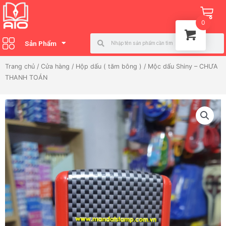
Nhảy
Ca
tới
0
nội
Search
Search
dung
Sản Phẩm
Trang chủ
/
Cửa hàng
/
Hộp dấu ( tăm bông )
/ Mộc dấu Shiny – CHƯA
THANH TOÁN