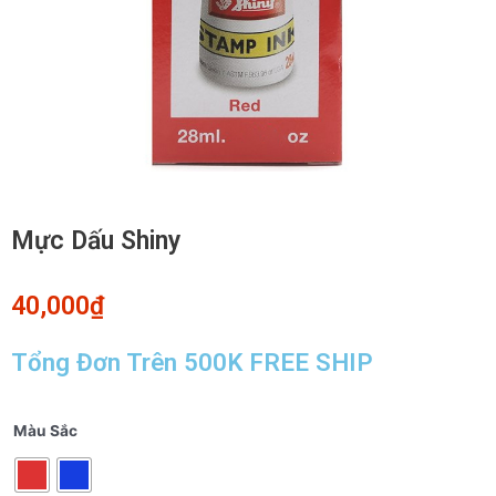
Mực Dấu Shiny
40,000
₫
Tổng Đơn Trên 500K FREE SHIP
Mực
Màu Sắc
Dấu
Shiny