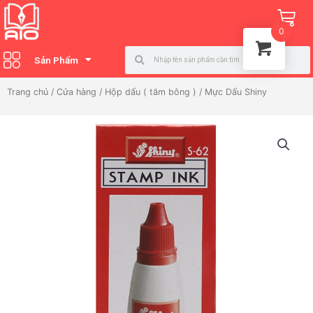
Nhảy
Ca
tới
0
nội
Search
Search
dung
Sản Phẩm
Trang chủ
/
Cửa hàng
/
Hộp dấu ( tăm bông )
/ Mực Dấu Shiny