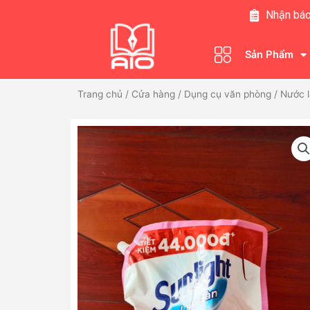
Nhảy
Nhận báo
tới
nội
Sản Phẩm
dung
Trang chủ
/
Cửa hàng
/
Dụng cụ văn phòng
/ Nước l