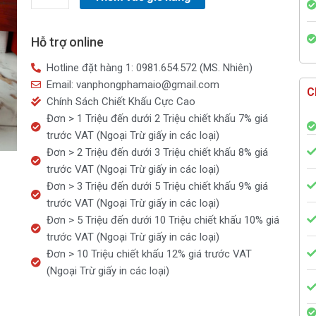
lau
sàn
Hỗ trợ online
Sunlight
Tinh
Hotline đặt hàng 1: 0981.654.572 (MS. Nhiên)
đầu
Email: vanphongphamaio@gmail.com
C
thảo
Chính Sách Chiết Khấu Cực Cao
mộc
Đơn > 1 Triệu đến dưới 2 Triệu chiết khấu 7% giá
hoa
trước VAT (Ngoại Trừ giấy in các loại)
Lily
Đơn > 2 Triệu đến dưới 3 Triệu chiết khấu 8% giá
&
trước VAT (Ngoại Trừ giấy in các loại)
Bạch
Đơn > 3 Triệu đến dưới 5 Triệu chiết khấu 9% giá
trà
trước VAT (Ngoại Trừ giấy in các loại)
túi
Đơn > 5 Triệu đến dưới 10 Triệu chiết khấu 10% giá
3.6kg
trước VAT (Ngoại Trừ giấy in các loại)
số
Đơn > 10 Triệu chiết khấu 12% giá trước VAT
lượng
(Ngoại Trừ giấy in các loại)