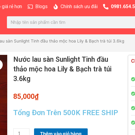
 giá rẻ hơn
Blogs
Chính sách ưu đãi
0981.654.
Search
au sàn Sunlight Tinh đầu thảo mộc hoa Lily & Bạch trà túi 3.6kg
Nước lau sàn Sunlight Tinh đầu
C
thảo mộc hoa Lily & Bạch trà túi
3.6kg
85,000
₫
Tổng Đơn Trên 500K FREE SHIP
Nước
Thêm vào giỏ hàng