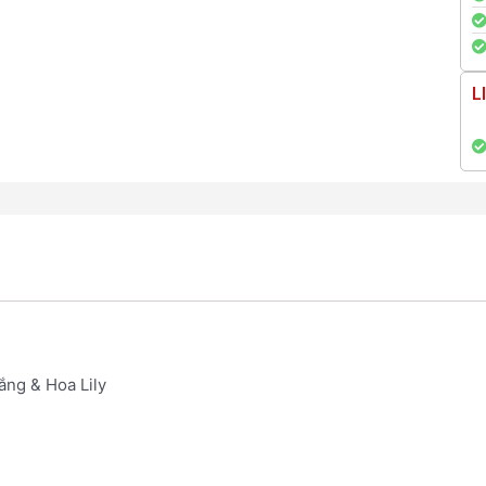
L
ắng & Hoa Lily