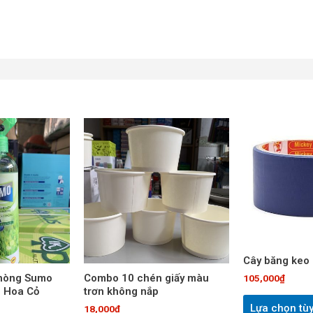
Cây băng keo 
phòng Sumo
Combo 10 chén giấy màu
105,000
₫
 Hoa Cỏ
trơn không nắp
Lựa chọn tù
18,000
₫