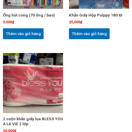
Ống hút cong (70 ống / bao)
Khăn Giấy Hộp Pulppy 180 tờ
5,000
₫
25,000
₫
Thêm vào giỏ hàng
Thêm vào giỏ hàng
2 cuộn khăn giấy lụa BLESS YOU
À LA VIE 2 lớp
20,000
₫