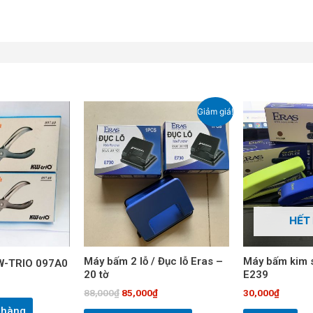
Giá
Giá
Giảm giá!
gốc
hiện
là:
tại
88,000₫.
là:
85,000₫.
HẾT
Máy bấm 2 lỗ / Đục lỗ Eras –
Máy bấm kim 
KW-TRIO 097A0
20 tờ
E239
88,000
₫
85,000
₫
30,000
₫
 hàng