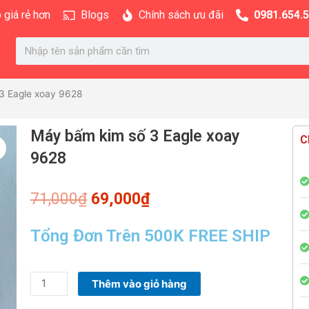
 giá rẻ hơn
Blogs
Chính sách ưu đãi
0981.654.
Search
3 Eagle xoay 9628
Máy bấm kim số 3 Eagle xoay
C
9628
Giá
Giá
71,000
₫
69,000
₫
gốc
hiện
là:
tại
Tổng Đơn Trên 500K FREE SHIP
71,000₫.
là:
69,000₫.
Máy
Thêm vào giỏ hàng
bấm