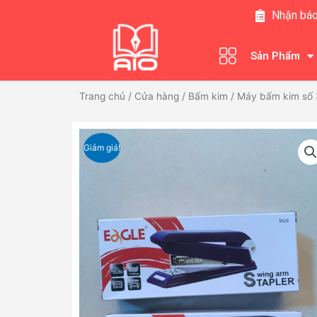
Nhảy
Nhận báo
tới
nội
Sản Phẩm
dung
Trang chủ
/
Cửa hàng
/
Bấm kim
/ Máy bấm kim số 
Giảm giá!