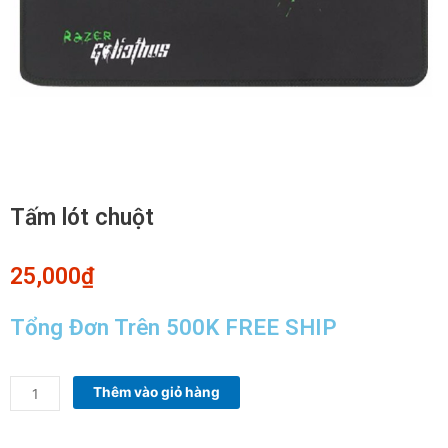
Tấm lót chuột
25,000
₫
Tổng Đơn Trên 500K FREE SHIP
Tấm
Thêm vào giỏ hàng
lót
chuột