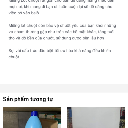
Miếng Lót Chuột rất gọn cho bạn dễ dàng mang theo đến
mọi nơi, khi mang đi bạn chỉ cần cuộn lại sẽ dễ dàng cho
việc bỏ vào balô
Miếng lót chuột còn bảo vệ chuột yêu của bạn khỏi những
va chạm thường gặp như trên các bề mặt khác, tăng tuổi
thọ và độ bền của chuột, sử dụng được bền lâu hơn
Sợi vải cấu trúc đặc biệt tối ưu hóa khả năng điều khiển
chuột.
Sản phẩm tương tự
Sản
phẩm
này