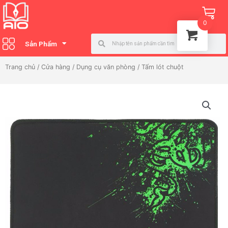
Nhảy
Ca
tới
0
nội
Search
Search
dung
Sản Phẩm
Trang chủ
/
Cửa hàng
/
Dụng cụ văn phòng
/ Tấm lót chuột