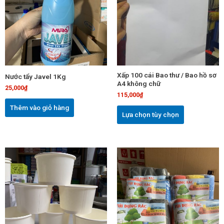
có
nhiều
biến
thể.
Các
tùy
chọn
Xấp 100 cái Bao thư / Bao hồ sơ
Nước tẩy Javel 1Kg
có
A4 không chữ
25,000
₫
thể
115,000
₫
được
Thêm vào giỏ hàng
chọn
Lựa chọn tùy chọn
trên
trang
sản
Sản
phẩm
phẩm
này
có
nhiều
biến
thể.