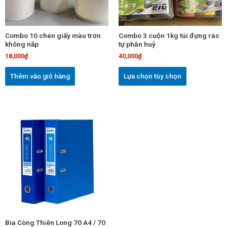
Các
tùy
chọn
Combo 10 chén giấy màu trơn
Combo 3 cuộn 1kg túi đựng rác
có
không nắp
tự phân huỷ
thể
18,000
₫
40,000
₫
được
chọn
Thêm vào giỏ hàng
Lựa chọn tùy chọn
trên
trang
sản
Sản
phẩm
phẩm
này
có
nhiều
biến
thể.
Các
tùy
chọn
Bìa Còng Thiên Long 70 A4 / 70
có