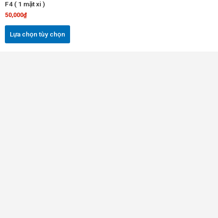
F4 ( 1 mặt xi )
thể
50,000
₫
được
chọn
Lựa chọn tùy chọn
trên
trang
sản
phẩm