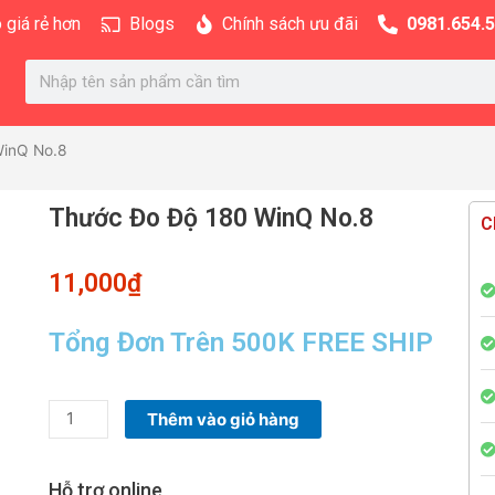
 giá rẻ hơn
Blogs
Chính sách ưu đãi
0981.654.
Search
WinQ No.8
Thước Đo Độ 180 WinQ No.8
C
11,000
₫
Tổng Đơn Trên 500K FREE SHIP
Thước
Thêm vào giỏ hàng
Đo
Độ
Hỗ trợ online
180