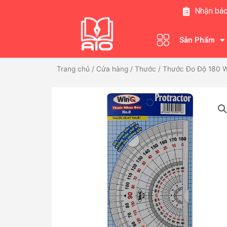
Nhảy
Nhận báo
tới
nội
Sản Phẩm
dung
Trang chủ
/
Cửa hàng
/
Thước
/ Thước Đo Độ 180 