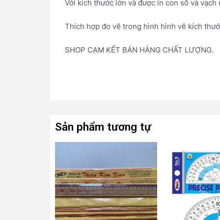
Với kích thước lớn và được in con số và vạch
Thích hợp đo vẽ trong hình hình vẽ kích thướ
SHOP CAM KẾT BÁN HÀNG CHẤT LƯỢNG.
Sản phẩm tương tự
Sản
phẩm
này
có
nhiều
biến
thể.