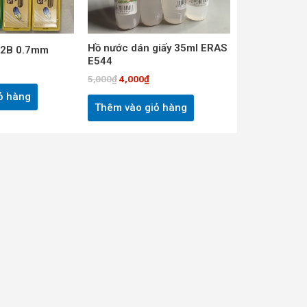
Hồ nước dán giấy 35ml ERAS
g 2B 0.7mm
E544
5,000
₫
4,000
₫
ỏ hàng
Thêm vào giỏ hàng