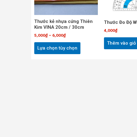
Các
tùy
chọn
Thước kẻ nhựa cứng Thiên
Thước Đo Độ W
Kim VINA 20cm / 30cm
có
4,000
₫
thể
5,000
₫
–
6,000
₫
được
Thêm vào giỏ
Lựa chọn tùy chọn
chọn
trên
trang
sản
phẩm