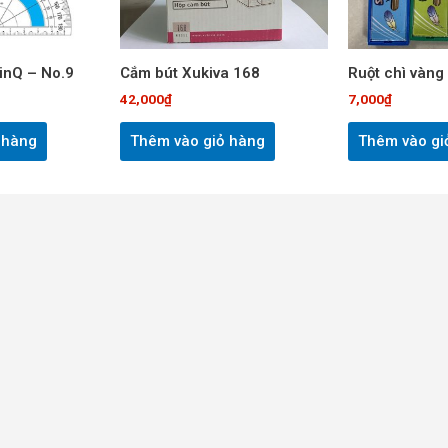
inQ – No.9
Cắm bút Xukiva 168
Ruột chì vàn
42,000
₫
7,000
₫
 hàng
Thêm vào giỏ hàng
Thêm vào gi