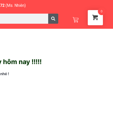
572
(Ms. Nhiên)
0
Cart
hôm nay !!!!!
nhé !