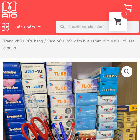
Nhảy
Ca
tới
0
nội
Search
Search
dung
Sản Phẩm
Trang chủ
/
Cửa hàng
/
Cắm bút/ Cốc cắm bút
/ Cắm bút M&G lưới sắt
3 ngăn