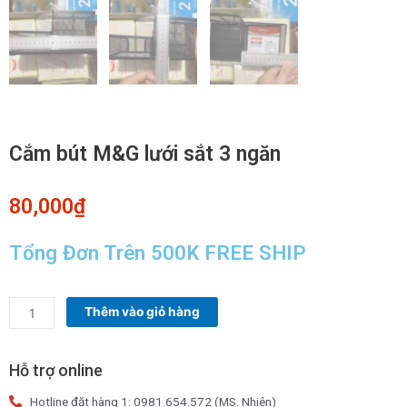
Cắm bút M&G lưới sắt 3 ngăn
80,000
₫
Tổng Đơn Trên 500K FREE SHIP
Cắm
Thêm vào giỏ hàng
bút
M&G
lưới
Hỗ trợ online
sắt
Hotline đặt hàng 1: 0981.654.572 (MS. Nhiên)
3