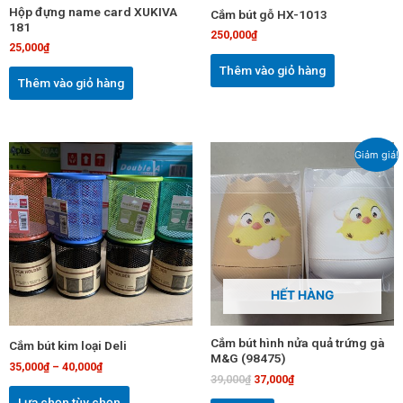
Hộp đựng name card XUKIVA
Cắm bút gỗ HX-1013
181
250,000
₫
25,000
₫
Thêm vào giỏ hàng
Thêm vào giỏ hàng
Giá
Giá
Sản
Giảm giá!
gốc
hiện
phẩm
là:
tại
này
39,000₫.
là:
37,000₫.
có
nhiều
biến
thể.
Các
HẾT HÀNG
tùy
chọn
Cắm bút hình nửa quả trứng gà
Cắm bút kim loại Deli
có
M&G (98475)
35,000
₫
–
40,000
₫
thể
39,000
₫
37,000
₫
được
Lựa chọn tùy chọn