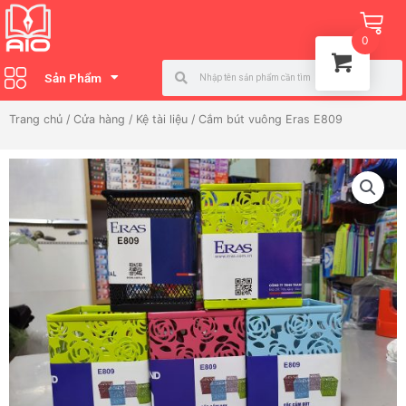
Nhảy
Ca
tới
0
nội
Search
Search
dung
Sản Phẩm
Trang chủ
/
Cửa hàng
/
Kệ tài liệu
/ Cắm bút vuông Eras E809