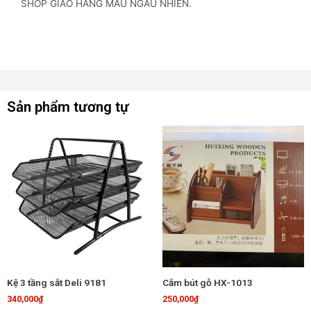
SHOP GIAO HÀNG MÀU NGẪU NHIÊN.
Sản phẩm tương tự
Kệ 3 tầng sắt Deli 9181
Cắm bút gỗ HX-1013
340,000
₫
250,000
₫