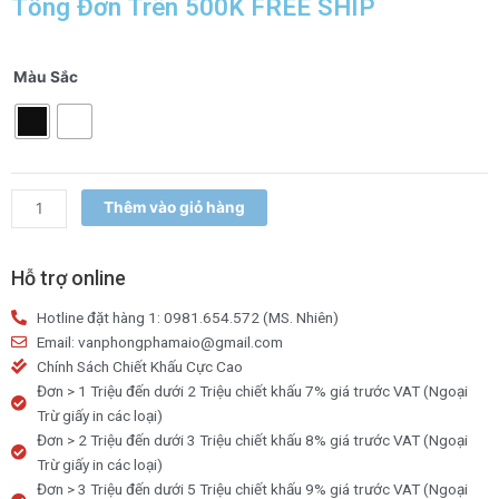
Tổng Đơn Trên 500K FREE SHIP
Cắm
Màu Sắc
bút
vuông
Eras
E809
số
Thêm vào giỏ hàng
lượng
Hỗ trợ online
Hotline đặt hàng 1: 0981.654.572 (MS. Nhiên)
Email: vanphongphamaio@gmail.com
Chính Sách Chiết Khấu Cực Cao
Đơn > 1 Triệu đến dưới 2 Triệu chiết khấu 7% giá trước VAT (Ngoại
Trừ giấy in các loại)
Đơn > 2 Triệu đến dưới 3 Triệu chiết khấu 8% giá trước VAT (Ngoại
Trừ giấy in các loại)
Đơn > 3 Triệu đến dưới 5 Triệu chiết khấu 9% giá trước VAT (Ngoại