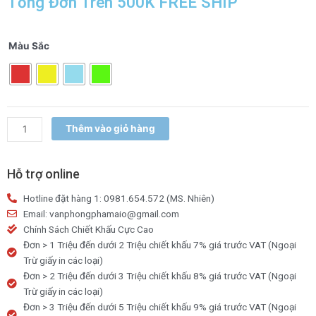
Tổng Đơn Trên 500K FREE SHIP
Cây
Màu Sắc
băng
keo
Simili
3F6
số
Thêm vào giỏ hàng
lượng
Hỗ trợ online
Hotline đặt hàng 1: 0981.654.572 (MS. Nhiên)
Email: vanphongphamaio@gmail.com
Chính Sách Chiết Khấu Cực Cao
Đơn > 1 Triệu đến dưới 2 Triệu chiết khấu 7% giá trước VAT (Ngoại
Trừ giấy in các loại)
Đơn > 2 Triệu đến dưới 3 Triệu chiết khấu 8% giá trước VAT (Ngoại
Trừ giấy in các loại)
Đơn > 3 Triệu đến dưới 5 Triệu chiết khấu 9% giá trước VAT (Ngoại