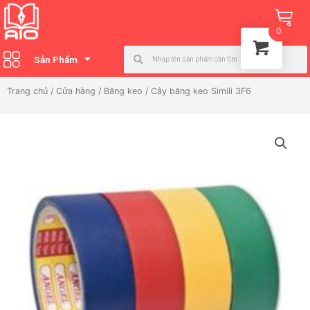
Nhảy
Ca
tới
0
nội
Search
Search
dung
Sản Phẩm
Trang chủ
/
Cửa hàng
/
Băng keo
/ Cây băng keo Simili 3F6