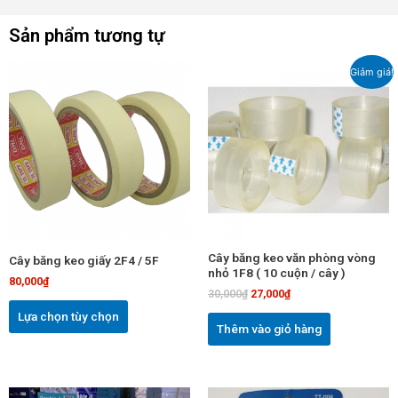
Sản phẩm tương tự
Giá
Giá
Sản
Giảm giá!
gốc
hiện
phẩm
là:
tại
này
30,000₫.
là:
27,000₫.
có
nhiều
biến
thể.
Các
tùy
chọn
Cây băng keo văn phòng vòng
Cây băng keo giấy 2F4 / 5F
có
nhỏ 1F8 ( 10 cuộn / cây )
80,000
₫
thể
30,000
₫
27,000
₫
được
Lựa chọn tùy chọn
chọn
Thêm vào giỏ hàng
trên
trang
sản