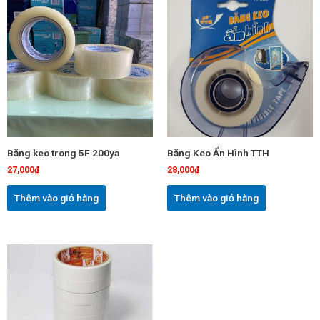
phẩm
Băng keo trong 5F 200ya
Băng Keo Ẩn Hình TTH
27,000
₫
28,000
₫
Thêm vào giỏ hàng
Thêm vào giỏ hàng
Sản
phẩm
này
có
nhiều