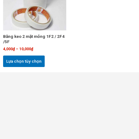
biến
thể.
Các
tùy
chọn
Băng keo 2 mặt mỏng 1F2 / 2F4
có
/5F
thể
4,000
₫
–
10,000
₫
được
chọn
Lựa chọn tùy chọn
trên
trang
sản
phẩm