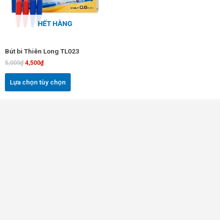
thể.
Các
HẾT HÀNG
tùy
chọn
Bút bi Thiên Long TL023
có
5,000
₫
4,500
₫
thể
được
Lựa chọn tùy chọn
chọn
trên
trang
sản
phẩm