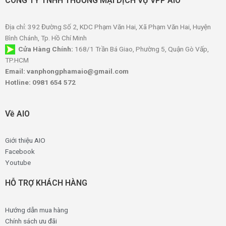
CÔNG TY TNHH THƯƠNG MẠI DỊCH VỤ VPP AIO
Địa chỉ: 392 Đường Số 2, KDC Phạm Văn Hai, Xã Phạm Văn Hai, Huyện
Bình Chánh, Tp. Hồ Chí Minh
Cửa Hàng Chính:
168/1 Trần Bá Giao, Phường 5, Quận Gò Vấp,
TP.HCM
Email: vanphongphamaio@gmail.com
Hotline: 0981 654 572
Về AIO
Giới thiệu AIO
Facebook
Youtube
HỖ TRỢ KHÁCH HÀNG
Hướng dẫn mua hàng
Chính sách ưu đãi