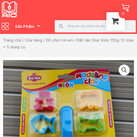
Nhảy
Ca
tới
0
nội
Search
Search
dung
Sản Phẩm
Trang chủ
/
Cửa hàng
/
Đồ chơi trẻ em
/ Đất nặn Star Kids 150g 12 màu
+ 5 dụng cụ