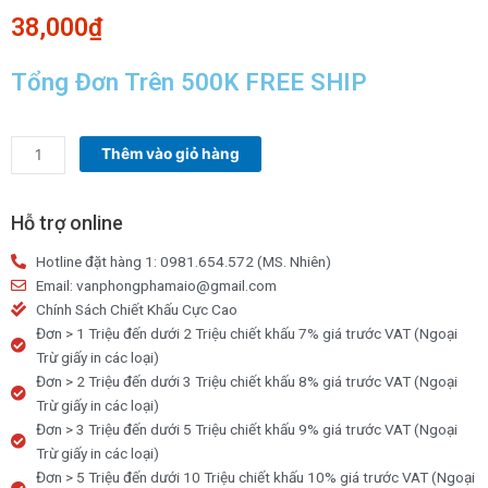
38,000
₫
Tổng Đơn Trên 500K FREE SHIP
Đất
Thêm vào giỏ hàng
nặn
Star
Kids
Hỗ trợ online
150g
Hotline đặt hàng 1: 0981.654.572 (MS. Nhiên)
12
Email: vanphongphamaio@gmail.com
màu
Chính Sách Chiết Khấu Cực Cao
+
Đơn > 1 Triệu đến dưới 2 Triệu chiết khấu 7% giá trước VAT (Ngoại
5
Trừ giấy in các loại)
dụng
Đơn > 2 Triệu đến dưới 3 Triệu chiết khấu 8% giá trước VAT (Ngoại
cụ
Trừ giấy in các loại)
số
Đơn > 3 Triệu đến dưới 5 Triệu chiết khấu 9% giá trước VAT (Ngoại
lượng
Trừ giấy in các loại)
Đơn > 5 Triệu đến dưới 10 Triệu chiết khấu 10% giá trước VAT (Ngoại