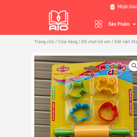
Nhảy
Nhận báo
tới
nội
Sản Phẩm
dung
Trang chủ
/
Cửa hàng
/
Đồ chơi trẻ em
/ Đất nặn St