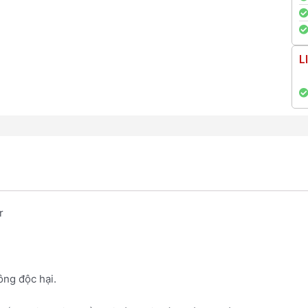
L
r
ông độc hại.