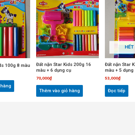
HẾT
Đất nặn Star Kids 200g 16
Đất nặn Star 
ids 100g 8 màu
màu + 6 dụng cụ
màu + 5 dụng
70,000
₫
53,000
₫
 hàng
Thêm vào giỏ hàng
Đọc tiếp