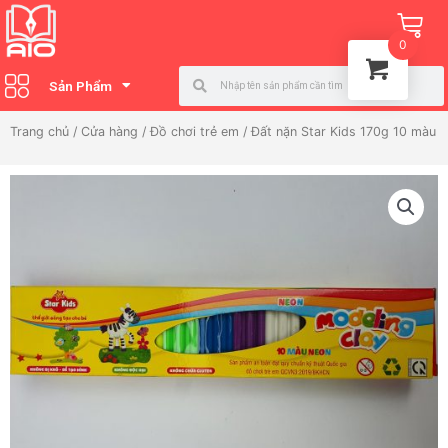
Nhảy
Ca
tới
0
nội
Search
Search
dung
Sản Phẩm
Trang chủ
/
Cửa hàng
/
Đồ chơi trẻ em
/ Đất nặn Star Kids 170g 10 màu