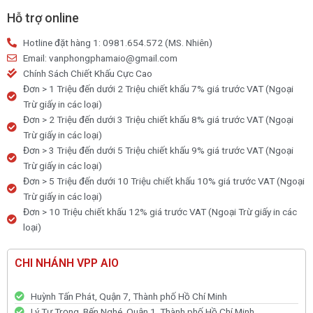
Kids
Hỗ trợ online
170g
Hotline đặt hàng 1: 0981.654.572 (MS. Nhiên)
10
Email: vanphongphamaio@gmail.com
màu
Chính Sách Chiết Khấu Cực Cao
số
Đơn > 1 Triệu đến dưới 2 Triệu chiết khấu 7% giá trước VAT (Ngoại
lượng
Trừ giấy in các loại)
Đơn > 2 Triệu đến dưới 3 Triệu chiết khấu 8% giá trước VAT (Ngoại
Trừ giấy in các loại)
Đơn > 3 Triệu đến dưới 5 Triệu chiết khấu 9% giá trước VAT (Ngoại
Trừ giấy in các loại)
Đơn > 5 Triệu đến dưới 10 Triệu chiết khấu 10% giá trước VAT (Ngoại
Trừ giấy in các loại)
Đơn > 10 Triệu chiết khấu 12% giá trước VAT (Ngoại Trừ giấy in các
loại)
CHI NHÁNH VPP AIO
Huỳnh Tấn Phát, Quận 7, Thành phố Hồ Chí Minh
Lý Tự Trọng, Bến Nghé, Quận 1, Thành phố Hồ Chí Minh