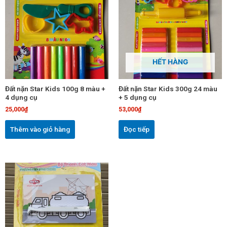
HẾT HÀNG
Đất nặn Star Kids 100g 8 màu +
Đất nặn Star Kids 300g 24 màu
4 dụng cụ
+ 5 dụng cụ
25,000
₫
53,000
₫
Thêm vào giỏ hàng
Đọc tiếp