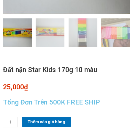
Đất nặn Star Kids 170g 10 màu
25,000
₫
Tổng Đơn Trên 500K FREE SHIP
Đất
Thêm vào giỏ hàng
nặn
Star