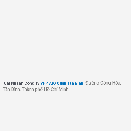
CÔNG TY TNHH THƯƠNG MẠI DỊCH VỤ VPP AIO
Địa chỉ: 392 Đường Số 2, KDC Phạm Văn Hai, Xã Phạm Văn Hai, Huyện
Bình Chánh, Tp. Hồ Chí Minh
Cửa Hàng Chính:
168/1 Trần Bá Giao, Phường 5, Quận Gò Vấp,
TP.HCM
Email: vanphongphamaio@gmail.com
Hotline: 0981 654 572
Về AIO
Giới thiệu AIO
Facebook