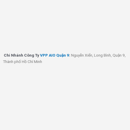
Youtube
HỖ TRỢ KHÁCH HÀNG
Hướng dẫn mua hàng
Chính sách ưu đãi
Chính sách chiết khấu
Câu hỏi thường gặp
CHÍNH SÁCH
Chính sách bảo mật
Chính sách giao hàng
Chính sách đổi trả
Chi Nhánh
Văn Phòng Phẩm AIO Quận 7
:
Huỳnh Tấn Phát, Quận
7, Thành phố Hồ Chí Minh
Chi Nhánh
Văn Phòng Phẩm AIO Quận 1
:
Lý Tự Trọng, Bến Nghé,
Quận 1, Thành phố Hồ Chí Minh