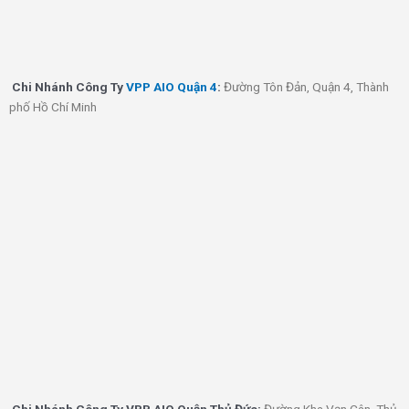
Chi Nhánh
Văn Phòng Phẩm AIO Quận 2
:
Nguyễn Thị Định, Quận
2, Thành phố Hồ Chí Minh
Chi Nhánh
Văn Phòng Phẩm AIO Quận 3
:
Trần Quốc Thảo, Võ Thị
Sáu, Quận 3, Thành phố Hồ Chí Minh
Chi Nhánh
Văn Phòng Phẩm AIO Quận Bình Thạnh
:
Ung Văn
Khiêm, Phường 25, Bình Thạnh, Thành phố Hồ Chí Minh
Đường Cộng Hòa,
Chi Nhánh Công Ty
VPP AIO Quận Tân Bình
:
Tân Bình, Thành phố Hồ Chí Minh
Chi Nhánh
Công Ty
VPP AIO Quận 9
:
Nguyễn Xiển, Long Bình,
Quận 9, Thành phố Hồ Chí Minh
Chi Nhánh
Công Ty
VPP AIO Quận 4
:
Đường Tôn Đản, Quận 4,
Thành phố Hồ Chí Minh
Chi Nhánh Công Ty VPP AIO Quận Thủ Đức:
Đường Kha Vạn Cân,